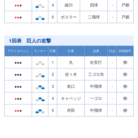
●●
●
4
細川
四球
-
戸郷
●●
●
5
ボスラー
二飛球
-
戸郷
1回表 巨人の攻撃
アウトカウント
ランナー
打順
打者
結果
打点
対戦投手
●●●
1
丸
右安打
-
柳
●●●
2
佐々木
三ゴロ失
-
柳
●●●
3
泉口
中飛球
-
柳
●
●●
4
キャベッジ
一ゴロ
-
柳
●●
●
5
岸田
中飛球
-
柳