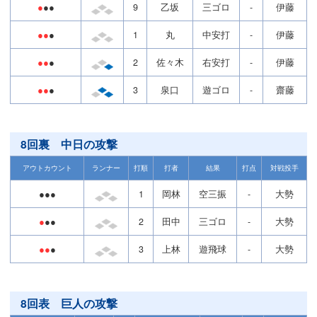
●
●●
9
乙坂
三ゴロ
-
伊藤
●●
●
1
丸
中安打
-
伊藤
●●
●
2
佐々木
右安打
-
伊藤
●●
●
3
泉口
遊ゴロ
-
齋藤
8回裏 中日の攻撃
アウトカウント
ランナー
打順
打者
結果
打点
対戦投手
●●●
1
岡林
空三振
-
大勢
●
●●
2
田中
三ゴロ
-
大勢
●●
●
3
上林
遊飛球
-
大勢
8回表 巨人の攻撃