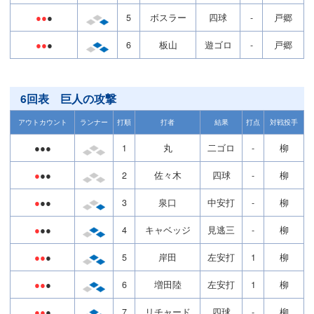
●●
●
5
ボスラー
四球
-
戸郷
●●
●
6
板山
遊ゴロ
-
戸郷
6回表 巨人の攻撃
アウトカウント
ランナー
打順
打者
結果
打点
対戦投手
●●●
1
丸
二ゴロ
-
柳
●
●●
2
佐々木
四球
-
柳
●
●●
3
泉口
中安打
-
柳
●
●●
4
キャベッジ
見逃三
-
柳
●●
●
5
岸田
左安打
1
柳
●●
●
6
増田陸
左安打
1
柳
●●
●
7
リチャード
四球
-
柳