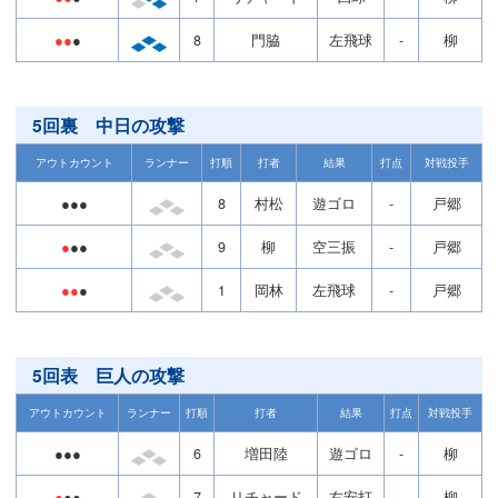
●●
●
8
門脇
左飛球
-
柳
5回裏 中日の攻撃
アウトカウント
ランナー
打順
打者
結果
打点
対戦投手
●●●
8
村松
遊ゴロ
-
戸郷
●
●●
9
柳
空三振
-
戸郷
●●
●
1
岡林
左飛球
-
戸郷
5回表 巨人の攻撃
アウトカウント
ランナー
打順
打者
結果
打点
対戦投手
●●●
6
増田陸
遊ゴロ
-
柳
●
●●
7
リチャード
右安打
-
柳