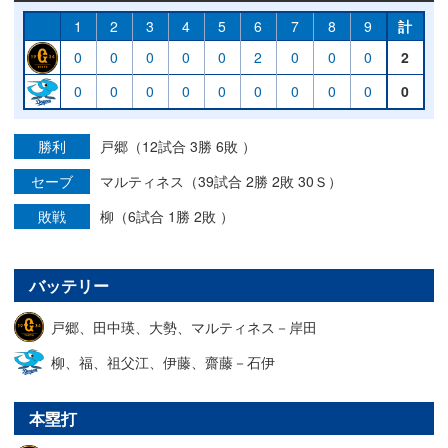
1
2
3
4
5
6
7
8
9
計
0
0
0
0
0
2
0
0
0
2
0
0
0
0
0
0
0
0
0
0
勝利
戸郷（12試合 3勝 6敗 ）
セーブ
マルティネス（39試合 2勝 2敗 30Ｓ）
敗戦
柳（6試合 1勝 2敗 ）
バッテリー
戸郷、田中瑛、大勢、マルティネス－岸田
柳、福、祖父江、伊藤、齋藤－石伊
本塁打