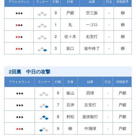
アウトカウント
ランナー
打順
打者
結果
打点
対戦投手
●●●
9
戸郷
空三振
-
柳
●
●●
1
丸
一ゴロ
-
柳
●●
●
2
佐々木
右安打
-
柳
●●
●
3
泉口
途中終了
-
柳
2回裏 中日の攻撃
アウトカウント
ランナー
打順
打者
結果
打点
対戦投手
●●●
6
板山
四球
-
戸郷
●●●
7
石伊
左安打
-
戸郷
●●●
8
村松
遊併殺打
-
戸郷
●●
●
9
柳
中飛球
-
戸郷