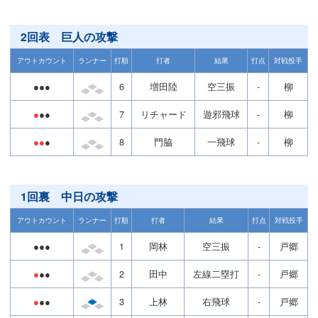
2回表 巨人の攻撃
アウトカウント
ランナー
打順
打者
結果
打点
対戦投手
●●●
6
増田陸
空三振
-
柳
●
●●
7
リチャード
遊邪飛球
-
柳
●●
●
8
門脇
一飛球
-
柳
1回裏 中日の攻撃
アウトカウント
ランナー
打順
打者
結果
打点
対戦投手
●●●
1
岡林
空三振
-
戸郷
●
●●
2
田中
左線二塁打
-
戸郷
●
●●
3
上林
右飛球
-
戸郷