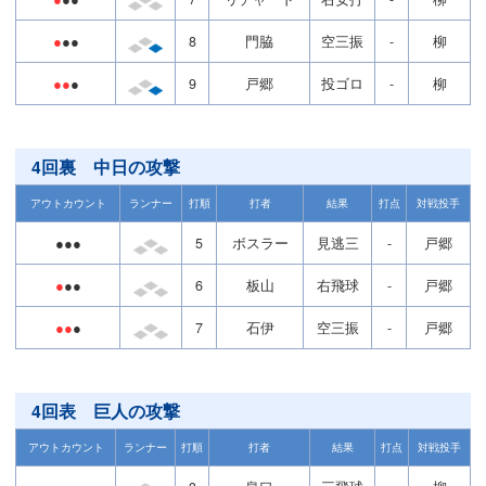
●
●●
8
門脇
空三振
-
柳
●●
●
9
戸郷
投ゴロ
-
柳
4回裏 中日の攻撃
アウトカウント
ランナー
打順
打者
結果
打点
対戦投手
●●●
5
ボスラー
見逃三
-
戸郷
●
●●
6
板山
右飛球
-
戸郷
●●
●
7
石伊
空三振
-
戸郷
4回表 巨人の攻撃
アウトカウント
ランナー
打順
打者
結果
打点
対戦投手