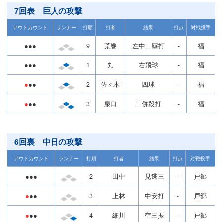
7回表 巨人の攻撃
アウトカウント
ランナー
打順
打者
結果
打点
対戦投手
●●●
9
荒巻
左中二塁打
-
福
●●●
1
丸
右飛球
-
福
●
●●
2
佐々木
四球
-
福
●
●●
3
泉口
二併殺打
-
福
6回裏 中日の攻撃
アウトカウント
ランナー
打順
打者
結果
打点
対戦投手
●●●
2
田中
見逃三
-
戸郷
●
●●
3
上林
中安打
-
戸郷
●
●●
4
細川
空三振
-
戸郷