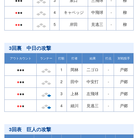
●●●
3
泉口
三飛球
-
柳
●
●●
4
キャベッジ
中飛球
-
柳
●●
●
5
岸田
見逃三
-
柳
3回裏 中日の攻撃
アウトカウント
ランナー
打順
打者
結果
打点
対戦投手
●●●
1
岡林
二ゴロ
-
戸郷
●
●●
2
田中
中安打
-
戸郷
●
●●
3
上林
左飛球
-
戸郷
●●
●
4
細川
見逃三
-
戸郷
3回表 巨人の攻撃