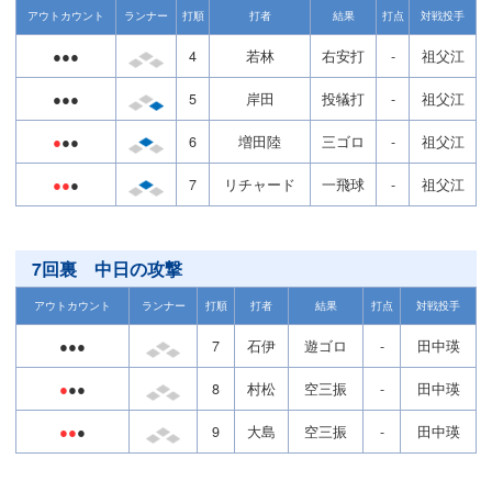
アウトカウント
ランナー
打順
打者
結果
打点
対戦投手
●●●
4
若林
右安打
-
祖父江
●●●
5
岸田
投犠打
-
祖父江
●
●●
6
増田陸
三ゴロ
-
祖父江
●●
●
7
リチャード
一飛球
-
祖父江
7回裏 中日の攻撃
アウトカウント
ランナー
打順
打者
結果
打点
対戦投手
●●●
7
石伊
遊ゴロ
-
田中瑛
●
●●
8
村松
空三振
-
田中瑛
●●
●
9
大島
空三振
-
田中瑛