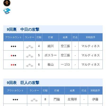
9回裏 中日の攻撃
アウトカウント
ランナー
打順
打者
結果
打点
対戦投手
●●●
4
細川
空三振
-
マルティネス
●
●●
5
ボスラー
空三振
-
マルティネス
●●
●
6
板山
一ゴロ
-
マルティネス
9回表 巨人の攻撃
アウトカウント
ランナー
打順
打者
結果
打点
対戦投手
●●●
8
門脇
左飛球
-
伊藤