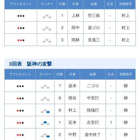
アウトカウント
ランナー
打順
打者
結果
打点
対戦投手
●●●
1
上林
空三振
-
村上
●
●●
2
田中
遊ゴロ
-
村上
●●
●
3
岡林
見逃三
-
村上
3回表 阪神の攻撃
アウトカウント
ランナー
打順
打者
結果
打点
対戦投手
●●●
7
坂本
二ゴロ
-
柳
●
●●
8
熊谷
中安打
-
柳
●
●●
9
村上
投犠打
-
柳
●●
●
1
近本
左安打
1
柳
●●
●
2
中野
途中終了
-
柳