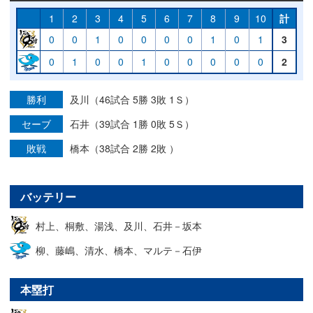
1
2
3
4
5
6
7
8
9
10
計
0
0
1
0
0
0
0
1
0
1
3
0
1
0
0
1
0
0
0
0
0
2
勝利
及川（46試合 5勝 3敗 1Ｓ）
セーブ
石井（39試合 1勝 0敗 5Ｓ）
敗戦
橋本（38試合 2勝 2敗 ）
バッテリー
村上、桐敷、湯浅、及川、石井－坂本
柳、藤嶋、清水、橋本、マルテ－石伊
本塁打