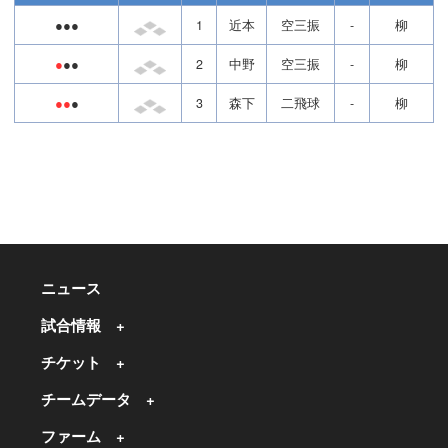
●●●
1
近本
空三振
-
柳
●
●●
2
中野
空三振
-
柳
●●
●
3
森下
二飛球
-
柳
ニュース
試合情報
チケット
チームデータ
ファーム