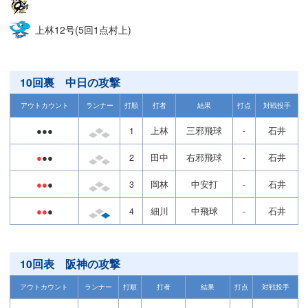
上林12号(5回1点村上)
10回裏 中日の攻撃
アウトカウント
ランナー
打順
打者
結果
打点
対戦投手
●●●
1
上林
三邪飛球
-
石井
●
●●
2
田中
右邪飛球
-
石井
●●
●
3
岡林
中安打
-
石井
●●
●
4
細川
中飛球
-
石井
10回表 阪神の攻撃
アウトカウント
ランナー
打順
打者
結果
打点
対戦投手