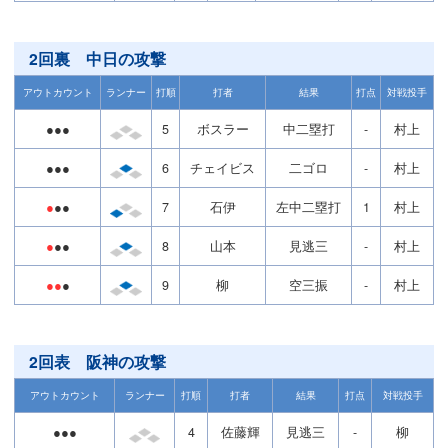
2回裏 中日の攻撃
アウトカウント
ランナー
打順
打者
結果
打点
対戦投手
●●●
5
ボスラー
中二塁打
-
村上
●●●
6
チェイビス
二ゴロ
-
村上
●
●●
7
石伊
左中二塁打
1
村上
●
●●
8
山本
見逃三
-
村上
●●
●
9
柳
空三振
-
村上
2回表 阪神の攻撃
アウトカウント
ランナー
打順
打者
結果
打点
対戦投手
●●●
4
佐藤輝
見逃三
-
柳