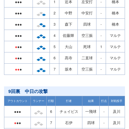
●●●
1
近本
左安打
-
橋本
●●●
2
中野
中安打
-
橋本
●●●
3
森下
四球
-
橋本
●●●
4
佐藤輝
空三振
-
マルテ
●
●●
5
大山
死球
1
マルテ
●
●●
6
髙寺
二直球
-
マルテ
●●
●
7
坂本
空三振
-
マルテ
9回裏 中日の攻撃
アウトカウント
ランナー
打順
打者
結果
打点
対戦投手
●●●
6
チェイビス
一飛球
-
及川
●
●●
7
石伊
四球
-
及川