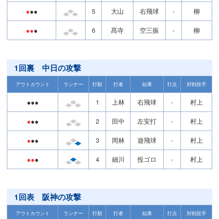
●
●●
5
大山
右飛球
-
柳
●●
●
6
髙寺
空三振
-
柳
1回裏 中日の攻撃
アウトカウント
ランナー
打順
打者
結果
打点
対戦投手
●●●
1
上林
右飛球
-
村上
●
●●
2
田中
左安打
-
村上
●
●●
3
岡林
遊飛球
-
村上
●●
●
4
細川
投ゴロ
-
村上
1回表 阪神の攻撃
アウトカウント
ランナー
打順
打者
結果
打点
対戦投手