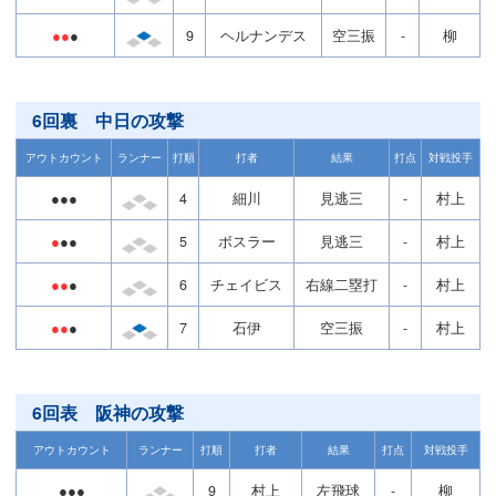
●●
●
9
ヘルナンデス
空三振
-
柳
6回裏 中日の攻撃
アウトカウント
ランナー
打順
打者
結果
打点
対戦投手
●●●
4
細川
見逃三
-
村上
●
●●
5
ボスラー
見逃三
-
村上
●●
●
6
チェイビス
右線二塁打
-
村上
●●
●
7
石伊
空三振
-
村上
6回表 阪神の攻撃
アウトカウント
ランナー
打順
打者
結果
打点
対戦投手
●●●
9
村上
左飛球
-
柳