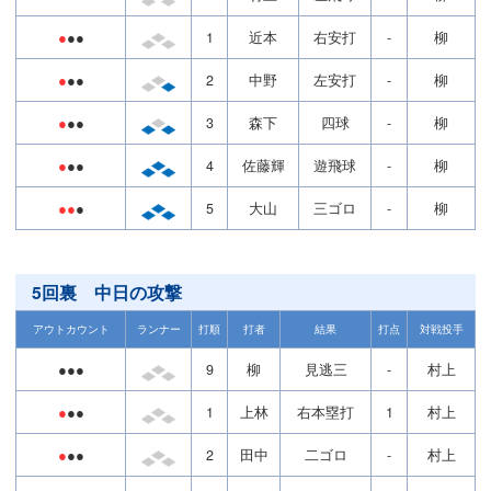
●
●●
1
近本
右安打
-
柳
●
●●
2
中野
左安打
-
柳
●
●●
3
森下
四球
-
柳
●
●●
4
佐藤輝
遊飛球
-
柳
●●
●
5
大山
三ゴロ
-
柳
5回裏 中日の攻撃
アウトカウント
ランナー
打順
打者
結果
打点
対戦投手
●●●
9
柳
見逃三
-
村上
●
●●
1
上林
右本塁打
1
村上
●
●●
2
田中
二ゴロ
-
村上