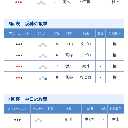
●●
●
3
岡林
空三振
-
村上
5回表 阪神の攻撃
アウトカウント
ランナー
打順
打者
結果
打点
対戦投手
●●●
5
大山
投ゴロ
-
柳
●
●●
6
髙寺
二ゴロ
-
柳
●●
●
7
坂本
死球
-
柳
●●
●
8
熊谷
投ゴロ
-
柳
4回裏 中日の攻撃
アウトカウント
ランナー
打順
打者
結果
打点
対戦投手
●●●
4
細川
中安打
-
村上