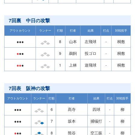
7回裏 中日の攻撃
アウトカウント
ランナー
打順
打者
結果
打点
対戦投手
●●●
8
山本
左飛球
-
桐敷
●
●●
9
鵜飼
投ゴロ
-
桐敷
●●
●
1
上林
遊飛球
-
桐敷
7回表 阪神の攻撃
アウトカウント
ランナー
打順
打者
結果
打点
対戦投手
●●●
6
髙寺
四球
-
柳
●●●
7
坂本
捕犠打
-
柳
●
●●
8
熊谷
空三振
-
柳