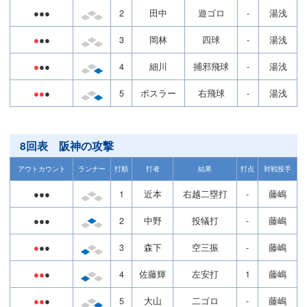
●●●
2
田中
遊ゴロ
-
湯浅
●
●●
3
岡林
四球
-
湯浅
●
●●
4
細川
捕邪飛球
-
湯浅
●●
●
5
ボスラー
右飛球
-
湯浅
8回表 阪神の攻撃
アウトカウント
ランナー
打順
打者
結果
打点
対戦投手
●●●
1
近本
右越二塁打
-
藤嶋
●●●
2
中野
投犠打
-
藤嶋
●
●●
3
森下
空三振
-
藤嶋
●●
●
4
佐藤輝
左安打
1
藤嶋
●●
●
5
大山
二ゴロ
-
藤嶋