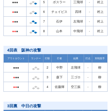
●●●
5
ボスラー
三飛球
-
村上
●
●●
6
チェイビス
四球
-
村上
●
●●
7
石伊
左飛球
-
村上
●●
●
8
山本
中飛球
-
村上
4回表 阪神の攻撃
アウトカウント
ランナー
打順
打者
結果
打点
対戦投手
●●●
2
中野
左飛球
-
柳
●
●●
3
森下
三ゴロ
-
柳
●●
●
4
佐藤輝
空三振
-
柳
3回裏 中日の攻撃