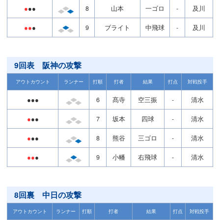
●
●●
8
山本
一ゴロ
-
及川
●●
●
9
ブライト
中飛球
-
及川
9回表 阪神の攻撃
アウトカウント
ランナー
打順
打者
結果
打点
対戦投手
●●●
6
髙寺
空三振
-
清水
●
●●
7
坂本
四球
-
清水
●
●●
8
熊谷
三ゴロ
-
清水
●●
●
9
小幡
右飛球
-
清水
8回裏 中日の攻撃
アウトカウント
ランナー
打順
打者
結果
打点
対戦投手