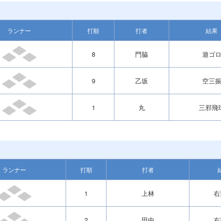
ランナー
打順
打者
結果
8
門脇
遊ゴ
9
乙坂
空三
1
丸
三邪飛
ランナー
打順
打者
1
上林
右
2
田中
右