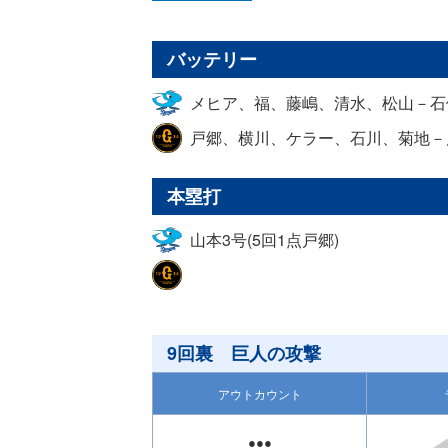
バッテリー
メヒア、福、藤嶋、清水、松山－石
戸郷、横川、ケラー、石川、菊地－
本塁打
山本3号(5回1点戸郷)
9回裏 巨人の攻撃
アウトカウント
●●●