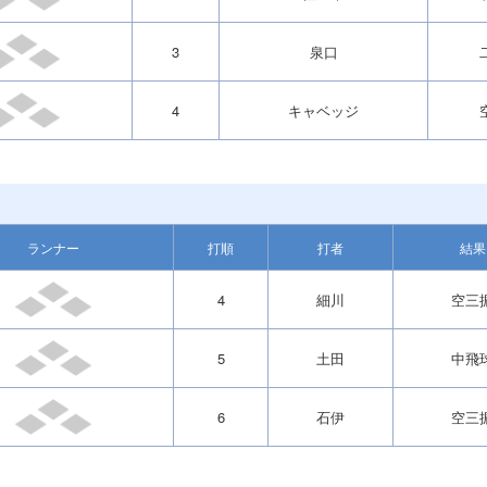
3
泉口
4
キャベッジ
ランナー
打順
打者
結果
4
細川
空三
5
土田
中飛
6
石伊
空三