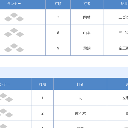
ランナー
打順
打者
結果
7
岡林
二ゴ
8
山本
三ゴ
9
鵜飼
空三
ンナー
打順
打者
1
丸
左
2
佐々木