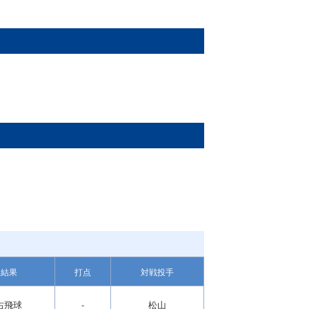
結果
打点
対戦投手
右飛球
-
松山