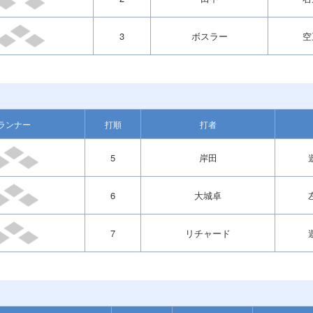
3
ボスラー
空
ランナー
打順
打者
5
岸田
6
大城卓
7
リチャード