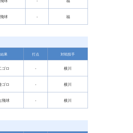
飛球
-
福
飛球
-
福
結果
打点
対戦投手
二ゴロ
-
横川
遊ゴロ
-
横川
右飛球
-
横川