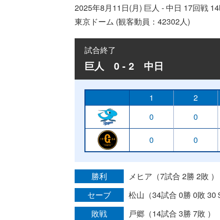
2025年8月11日(月) 巨人 - 中日 17回戦 
東京ドーム (観客動員：42302人)
試合終了
巨人 0 - 2 中日
1
2
0
0
0
0
勝利
メヒア（7試合 2勝 2敗 ）
セーブ
松山（34試合 0勝 0敗 3
敗戦
戸郷（14試合 3勝 7敗 ）