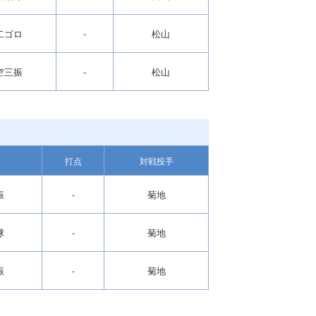
二ゴロ
-
松山
空三振
-
松山
打点
対戦投手
振
-
菊地
球
-
菊地
振
-
菊地