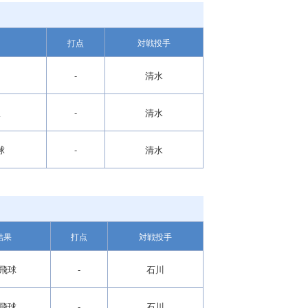
打点
対戦投手
ロ
-
清水
振
-
清水
球
-
清水
結果
打点
対戦投手
飛球
-
石川
飛球
-
石川