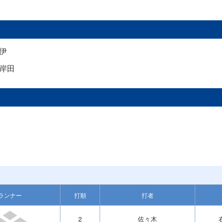
伊
岸田
ランナー
打順
打者
2
佐々木