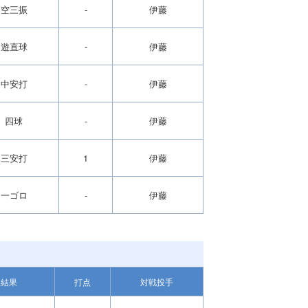
空三振
-
伊藤
遊直球
-
伊藤
中安打
-
伊藤
四球
-
伊藤
三安打
1
伊藤
一ゴロ
-
伊藤
結果
打点
対戦投手