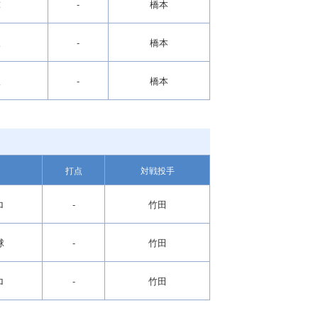
球
-
橋本
三
-
橋本
振
-
橋本
打点
対戦投手
ロ
-
竹田
球
-
竹田
ロ
-
竹田