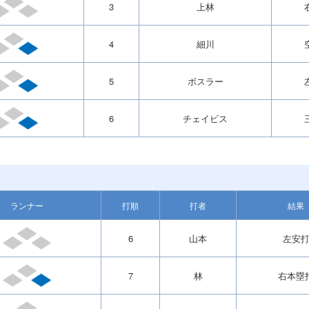
3
上林
4
細川
5
ボスラー
6
チェイビス
ランナー
打順
打者
結果
6
山本
左安
7
林
右本塁