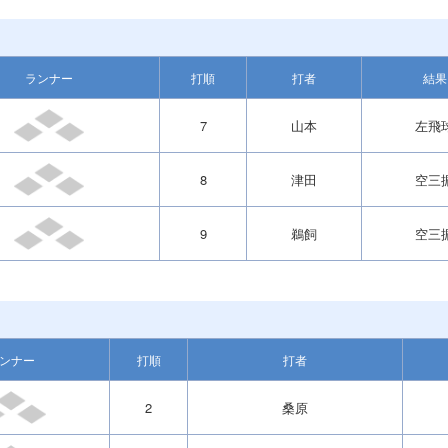
ランナー
打順
打者
結果
7
山本
左飛
8
津田
空三
9
鵜飼
空三
ンナー
打順
打者
2
桑原