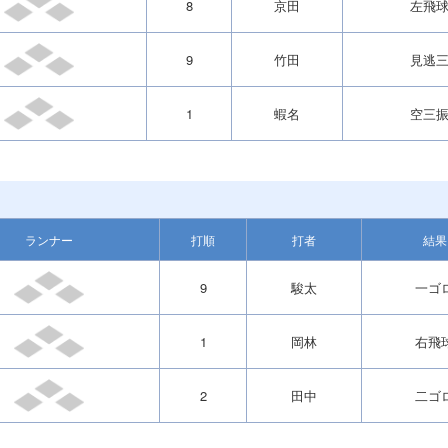
8
京田
左飛
9
竹田
見逃
1
蝦名
空三
ランナー
打順
打者
結果
9
駿太
一ゴ
1
岡林
右飛
2
田中
二ゴ