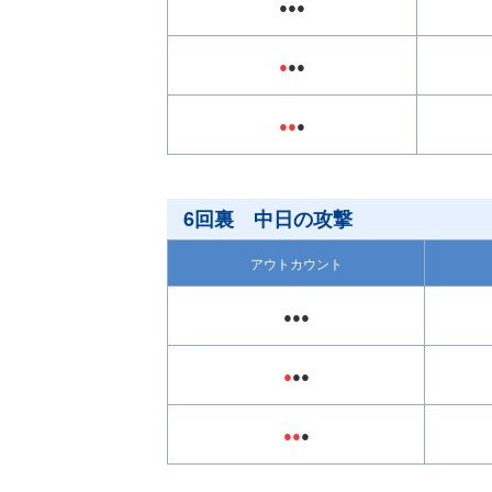
●●●
●
●●
●●
●
6回裏 中日の攻撃
アウトカウント
●●●
●
●●
●●
●