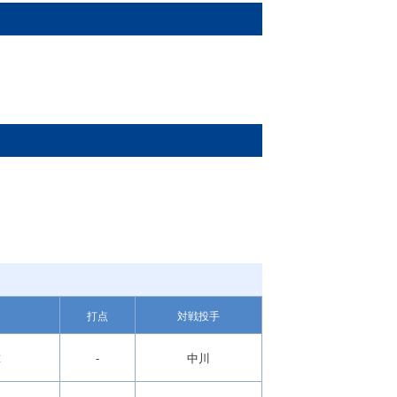
打点
対戦投手
球
-
中川