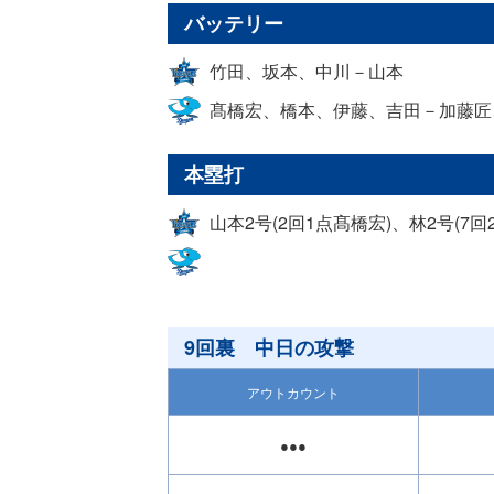
バッテリー
竹田、坂本、中川－山本
髙橋宏、橋本、伊藤、吉田－加藤匠
本塁打
山本2号(2回1点髙橋宏)、林2号(7回
9回裏 中日の攻撃
アウトカウント
●●●