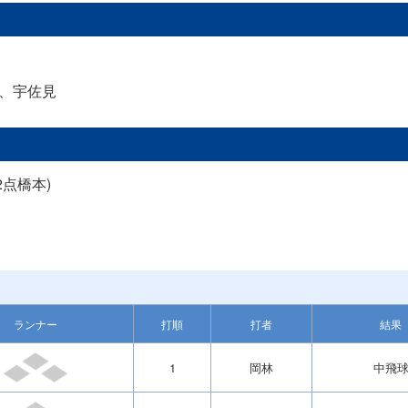
、宇佐見
2点橋本)
ランナー
打順
打者
結果
1
岡林
中飛