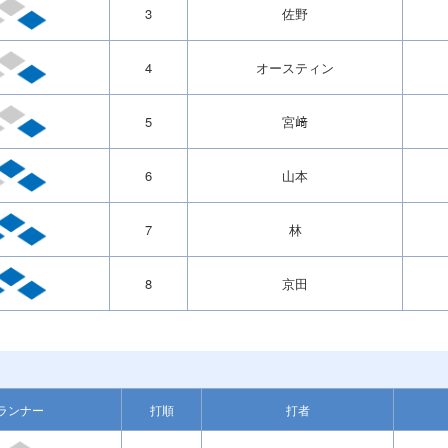
3
佐野
4
オースティン
5
宮﨑
6
山本
7
林
8
京田
ランナー
打順
打者