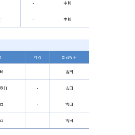
打
-
中川
打
-
中川
果
打点
対戦投手
球
-
吉田
塁打
-
吉田
ロ
-
吉田
ロ
-
吉田