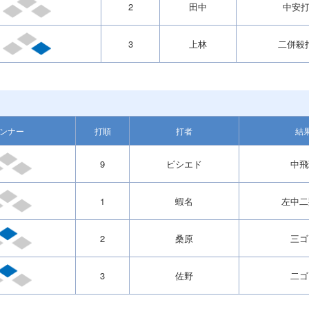
2
田中
中安
3
上林
二併殺
ンナー
打順
打者
結
9
ビシエド
中飛
1
蝦名
左中二
2
桑原
三ゴ
3
佐野
二ゴ