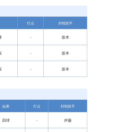
打点
対戦投手
球
-
坂本
振
-
坂本
振
-
坂本
結果
打点
対戦投手
四球
-
伊藤