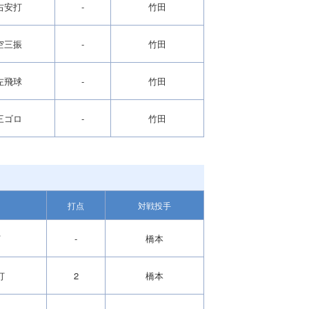
右安打
-
竹田
空三振
-
竹田
左飛球
-
竹田
三ゴロ
-
竹田
打点
対戦投手
打
-
橋本
打
2
橋本