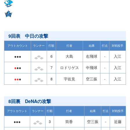
9回表 中日の攻撃
アウトカウント
ランナー
打順
打者
結果
打点
対戦投手
●●●
6
大島
右飛球
-
入江
●
●●
7
ロドリゲス
中飛球
-
入江
●●
●
8
宇佐見
空三振
-
入江
8回裏 DeNAの攻撃
アウトカウント
ランナー
打順
打者
結果
打点
対戦投手
●●●
3
筒香
空三振
-
近藤