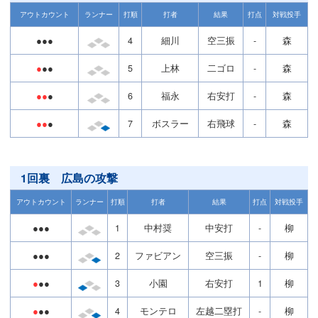
アウトカウント
ランナー
打順
打者
結果
打点
対戦投手
●●●
4
細川
空三振
-
森
●
●●
5
上林
二ゴロ
-
森
●●
●
6
福永
右安打
-
森
●●
●
7
ボスラー
右飛球
-
森
1回裏 広島の攻撃
アウトカウント
ランナー
打順
打者
結果
打点
対戦投手
●●●
1
中村奨
中安打
-
柳
●●●
2
ファビアン
空三振
-
柳
●
●●
3
小園
右安打
1
柳
●
●●
4
モンテロ
左越二塁打
-
柳