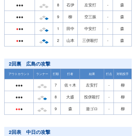
●●●
8
石伊
左安打
-
森
●●●
9
柳
空三振
-
森
●
●●
1
田中
中安打
-
森
●
●●
2
山本
三併殺打
-
森
2回裏 広島の攻撃
アウトカウント
ランナー
打順
打者
結果
打点
対戦投手
●●●
7
佐々木
左安打
-
柳
●●●
8
大盛
投併殺打
-
柳
●●
●
9
森
遊ゴロ
-
柳
2回表 中日の攻撃