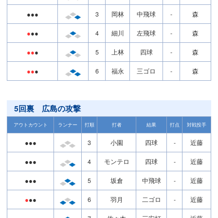
●●●
3
岡林
中飛球
-
森
●
●●
4
細川
左飛球
-
森
●●
●
5
上林
四球
-
森
●●
●
6
福永
三ゴロ
-
森
5回裏 広島の攻撃
アウトカウント
ランナー
打順
打者
結果
打点
対戦投手
●●●
3
小園
四球
-
近藤
●●●
4
モンテロ
四球
-
近藤
●●●
5
坂倉
中飛球
-
近藤
●
●●
6
羽月
二ゴロ
-
近藤