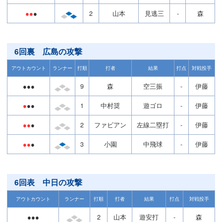
●●
●
2
山本
見逃三
-
森
6回裏 広島の攻撃
アウトカウント
ランナー
打順
打者
結果
打点
対戦投手
●●●
9
森
空三振
-
伊藤
●
●●
1
中村奨
遊ゴロ
-
伊藤
●●
●
2
ファビアン
左線二塁打
-
伊藤
●●
●
3
小園
中飛球
-
伊藤
6回表 中日の攻撃
アウトカウント
ランナー
打順
打者
結果
打点
対戦投手
●●●
2
山本
遊安打
-
森