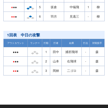
●
●●
5
坂倉
中犠飛
1
柳
●●
●
6
羽月
見逃三
-
柳
1回表 中日の攻撃
アウトカウント
ランナー
打順
打者
結果
打点
対戦投手
●●●
1
田中
捕邪飛球
-
森
●
●●
2
山本
右飛球
-
森
●●
●
3
岡林
二ゴロ
-
森