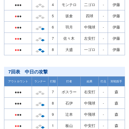
●●●
4
モンテロ
二ゴロ
-
伊藤
●
●●
5
坂倉
四球
-
伊藤
●
●●
6
羽月
中飛球
-
伊藤
●●
●
7
佐々木
左安打
-
伊藤
●●
●
8
大盛
一ゴロ
-
伊藤
7回表 中日の攻撃
アウトカウント
ランナー
打順
打者
結果
打点
対戦投手
●●●
7
ボスラー
右安打
-
森
●●●
8
石伊
中飛球
-
森
●
●●
9
辻本
中飛球
-
森
●●
●
1
板山
中安打
-
森