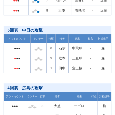
●●
●
7
佐々木
三安打
-
近藤
●●
●
8
大盛
右飛球
-
近藤
5回表 中日の攻撃
アウトカウント
ランナー
打順
打者
結果
打点
対戦投手
●●●
8
石伊
中飛球
-
森
●
●●
9
辻本
三直球
-
森
●●
●
1
田中
空三振
-
森
4回裏 広島の攻撃
アウトカウント
ランナー
打順
打者
結果
打点
対戦投手
●●●
8
大盛
一ゴロ
-
柳