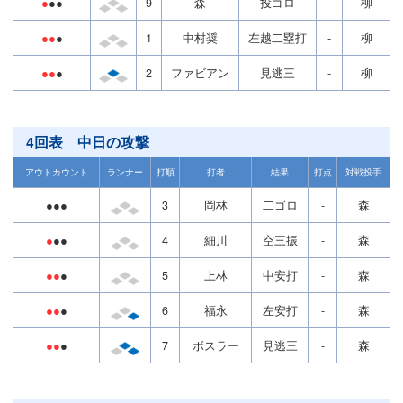
●
●●
9
森
投ゴロ
-
柳
●●
●
1
中村奨
左越二塁打
-
柳
●●
●
2
ファビアン
見逃三
-
柳
4回表 中日の攻撃
アウトカウント
ランナー
打順
打者
結果
打点
対戦投手
●●●
3
岡林
二ゴロ
-
森
●
●●
4
細川
空三振
-
森
●●
●
5
上林
中安打
-
森
●●
●
6
福永
左安打
-
森
●●
●
7
ボスラー
見逃三
-
森