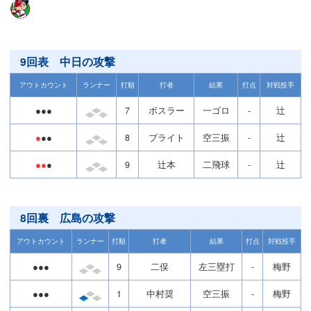
9回表 中日の攻撃
アウトカウント
ランナー
打順
打者
結果
打点
対戦投手
●●●
7
ボスラー
一ゴロ
-
辻
●
●●
8
ブライト
空三振
-
辻
●●
●
9
辻本
二飛球
-
辻
8回裏 広島の攻撃
アウトカウント
ランナー
打順
打者
結果
打点
対戦投手
●●●
9
二俣
左三塁打
-
梅野
●●●
1
中村奨
空三振
-
梅野