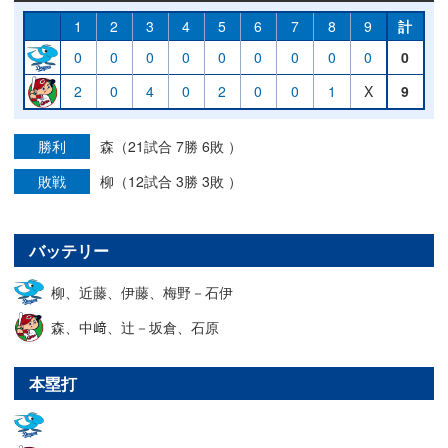
1
2
3
4
5
6
7
8
9
計
0
0
0
0
0
0
0
0
0
0
2
0
4
0
2
0
0
1
X
9
勝利
森（21試合 7勝 6敗 ）
敗戦
柳（12試合 3勝 3敗 ）
バッテリー
柳、近藤、伊藤、梅野－石伊
森、中﨑、辻－坂倉、石原
本塁打