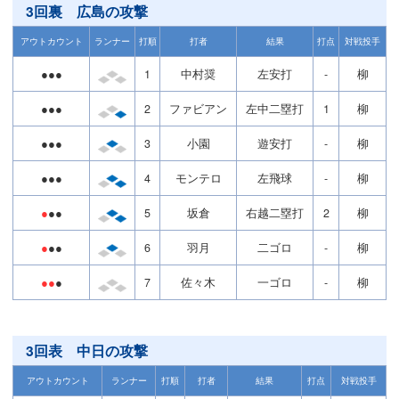
3回裏 広島の攻撃
アウトカウント
ランナー
打順
打者
結果
打点
対戦投手
●●●
1
中村奨
左安打
-
柳
●●●
2
ファビアン
左中二塁打
1
柳
●●●
3
小園
遊安打
-
柳
●●●
4
モンテロ
左飛球
-
柳
●
●●
5
坂倉
右越二塁打
2
柳
●
●●
6
羽月
二ゴロ
-
柳
●●
●
7
佐々木
一ゴロ
-
柳
3回表 中日の攻撃
アウトカウント
ランナー
打順
打者
結果
打点
対戦投手