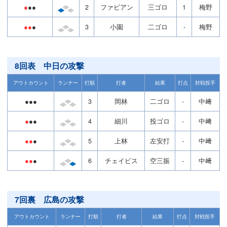
●
●●
2
ファビアン
三ゴロ
1
梅野
●●
●
3
小園
二ゴロ
-
梅野
8回表 中日の攻撃
アウトカウント
ランナー
打順
打者
結果
打点
対戦投手
●●●
3
岡林
二ゴロ
-
中﨑
●
●●
4
細川
投ゴロ
-
中﨑
●●
●
5
上林
左安打
-
中﨑
●●
●
6
チェイビス
空三振
-
中﨑
7回裏 広島の攻撃
アウトカウント
ランナー
打順
打者
結果
打点
対戦投手