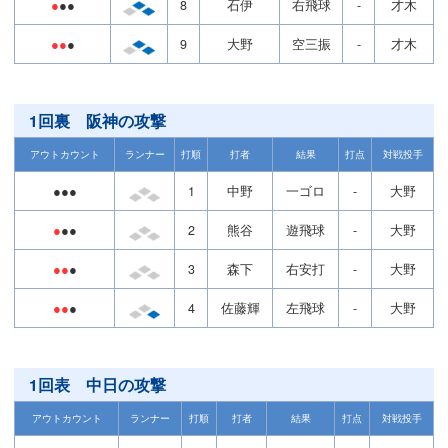
●
●●
8
石伊
右飛球
-
才木
●●
●
9
大野
空三振
-
才木
1回裏 阪神の攻撃
アウトカウント
ランナー
打順
打者
結果
打点
対戦投手
●●●
1
中野
一ゴロ
-
大野
●
●●
2
熊谷
遊飛球
-
大野
●●
●
3
森下
右安打
-
大野
●●
●
4
佐藤輝
左飛球
-
大野
1回表 中日の攻撃
アウトカウント
ランナー
打順
打者
結果
打点
対戦投手