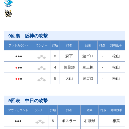
9回裏 阪神の攻撃
アウトカウント
ランナー
打順
打者
結果
打点
対戦投手
●●●
3
森下
遊ゴロ
-
松山
●
●●
4
佐藤輝
空三振
-
松山
●●
●
5
大山
遊ゴロ
-
松山
9回表 中日の攻撃
アウトカウント
ランナー
打順
打者
結果
打点
対戦投手
●●●
6
ボスラー
右飛球
-
椎葉