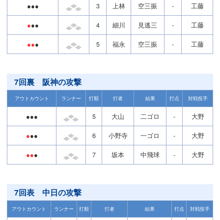
●●●
3
上林
空三振
-
工藤
●
●●
4
細川
見逃三
-
工藤
●●
●
5
福永
空三振
-
工藤
7回裏 阪神の攻撃
アウトカウント
ランナー
打順
打者
結果
打点
対戦投手
●●●
5
大山
二ゴロ
-
大野
●
●●
6
小野寺
一ゴロ
-
大野
●●
●
7
坂本
中飛球
-
大野
7回表 中日の攻撃
アウトカウント
ランナー
打順
打者
結果
打点
対戦投手