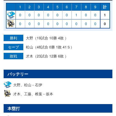
1
2
3
4
5
6
7
8
9
計
0
0
0
0
0
0
1
0
0
1
0
0
0
0
0
0
0
0
0
0
勝利
大野（19試合 10勝 4敗 ）
セーブ
松山（48試合 0勝 1敗 41Ｓ）
敗戦
才木（23試合 12勝 6敗 ）
バッテリー
大野、松山－石伊
才木、工藤、椎葉－坂本
本塁打