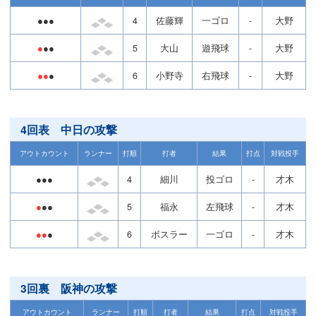
●●●
4
佐藤輝
一ゴロ
-
大野
●
●●
5
大山
遊飛球
-
大野
●●
●
6
小野寺
右飛球
-
大野
4回表 中日の攻撃
アウトカウント
ランナー
打順
打者
結果
打点
対戦投手
●●●
4
細川
投ゴロ
-
才木
●
●●
5
福永
左飛球
-
才木
●●
●
6
ボスラー
一ゴロ
-
才木
3回裏 阪神の攻撃
アウトカウント
ランナー
打順
打者
結果
打点
対戦投手