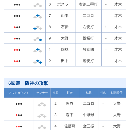
●●●
6
ボスラー
右線二塁打
-
才木
●●●
7
山本
二ゴロ
-
才木
●
●●
8
石伊
右安打
1
才木
●
●●
9
大野
投犠打
-
才木
●●
●
1
岡林
故意四
-
才木
●●
●
2
田中
遊安打
-
才木
6回裏 阪神の攻撃
アウトカウント
ランナー
打順
打者
結果
打点
対戦投手
●●●
2
熊谷
二ゴロ
-
大野
●
●●
3
森下
中飛球
-
大野
●●
●
4
佐藤輝
空三振
-
大野