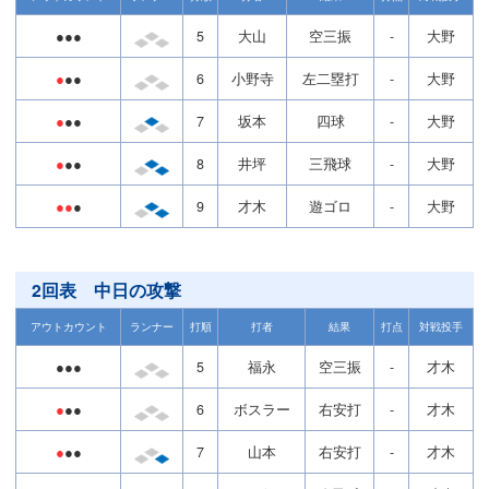
●●●
5
大山
空三振
-
大野
●
●●
6
小野寺
左二塁打
-
大野
●
●●
7
坂本
四球
-
大野
●
●●
8
井坪
三飛球
-
大野
●●
●
9
才木
遊ゴロ
-
大野
2回表 中日の攻撃
アウトカウント
ランナー
打順
打者
結果
打点
対戦投手
●●●
5
福永
空三振
-
才木
●
●●
6
ボスラー
右安打
-
才木
●
●●
7
山本
右安打
-
才木