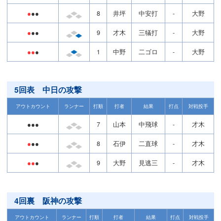
●
●●
8
井坪
中安打
-
大野
●
●●
9
才木
三犠打
-
大野
●●
●
1
中野
二ゴロ
-
大野
5回表 中日の攻撃
アウトカウント
ランナー
打順
打者
結果
打点
対戦投手
●●●
7
山本
中飛球
-
才木
●
●●
8
石伊
二直球
-
才木
●●
●
9
大野
見逃三
-
才木
4回裏 阪神の攻撃
アウトカウント
ランナー
打順
打者
結果
打点
対戦投手