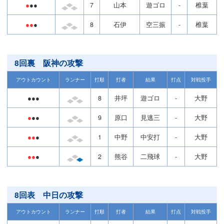
●
●●
7
山本
遊ゴロ
-
椎葉
●●
●
8
石伊
空三振
-
椎葉
8回裏 阪神の攻撃
アウトカウント
ランナー
打順
打者
結果
打点
対戦投手
●●●
8
井坪
遊ゴロ
-
大野
●
●●
9
原口
見逃三
-
大野
●●
●
1
中野
中安打
-
大野
●●
●
2
熊谷
二飛球
-
大野
8回表 中日の攻撃
アウトカウント
ランナー
打順
打者
結果
打点
対戦投手