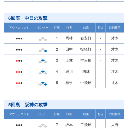
6回表 中日の攻撃
アウトカウント
ランナー
打順
打者
結果
打点
対戦投手
●●●
1
岡林
右安打
-
才木
●●●
2
田中
投犠打
-
才木
●
●●
3
上林
空三振
-
才木
●●
●
4
細川
四球
-
才木
●●
●
5
福永
中飛球
-
才木
5回裏 阪神の攻撃
アウトカウント
ランナー
打順
打者
結果
打点
対戦投手
●●●
7
坂本
二飛球
-
大野