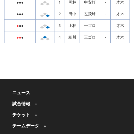
●●●
1
岡林
中安打
-
才木
●●●
2
田中
左飛球
-
才木
●
●●
3
上林
一ゴロ
-
才木
●●
●
4
細川
三ゴロ
-
才木
ニュース
試合情報
チケット
チームデータ