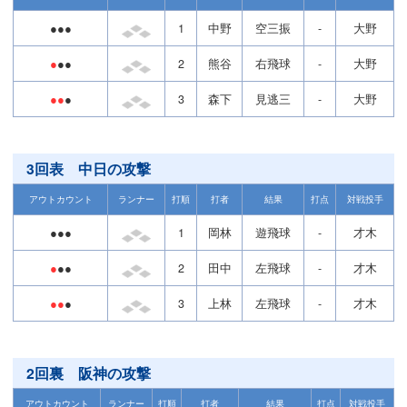
●●●
1
中野
空三振
-
大野
●
●●
2
熊谷
右飛球
-
大野
●●
●
3
森下
見逃三
-
大野
3回表 中日の攻撃
アウトカウント
ランナー
打順
打者
結果
打点
対戦投手
●●●
1
岡林
遊飛球
-
才木
●
●●
2
田中
左飛球
-
才木
●●
●
3
上林
左飛球
-
才木
2回裏 阪神の攻撃
アウトカウント
ランナー
打順
打者
結果
打点
対戦投手