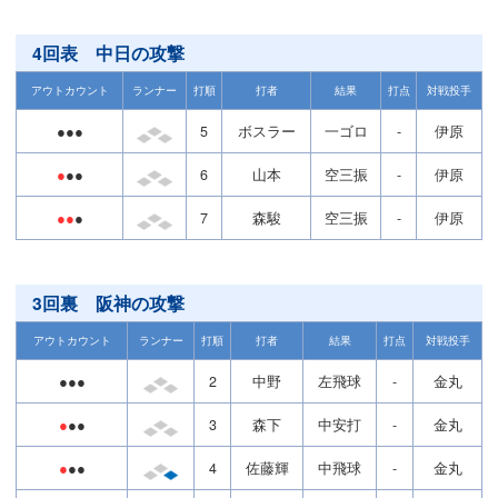
4回表 中日の攻撃
アウトカウント
ランナー
打順
打者
結果
打点
対戦投手
●●●
5
ボスラー
一ゴロ
-
伊原
●
●●
6
山本
空三振
-
伊原
●●
●
7
森駿
空三振
-
伊原
3回裏 阪神の攻撃
アウトカウント
ランナー
打順
打者
結果
打点
対戦投手
●●●
2
中野
左飛球
-
金丸
●
●●
3
森下
中安打
-
金丸
●
●●
4
佐藤輝
中飛球
-
金丸