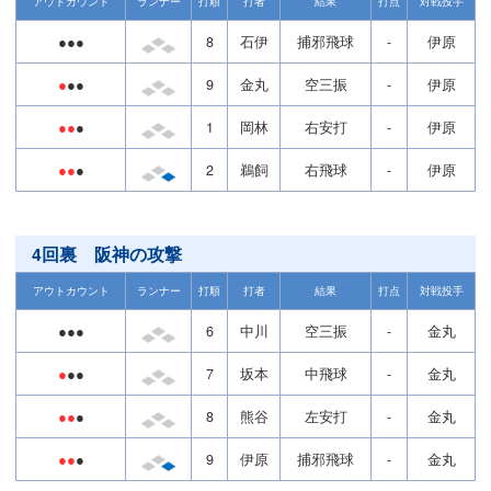
アウトカウント
ランナー
打順
打者
結果
打点
対戦投手
●●●
8
石伊
捕邪飛球
-
伊原
●
●●
9
金丸
空三振
-
伊原
●●
●
1
岡林
右安打
-
伊原
●●
●
2
鵜飼
右飛球
-
伊原
4回裏 阪神の攻撃
アウトカウント
ランナー
打順
打者
結果
打点
対戦投手
●●●
6
中川
空三振
-
金丸
●
●●
7
坂本
中飛球
-
金丸
●●
●
8
熊谷
左安打
-
金丸
●●
●
9
伊原
捕邪飛球
-
金丸