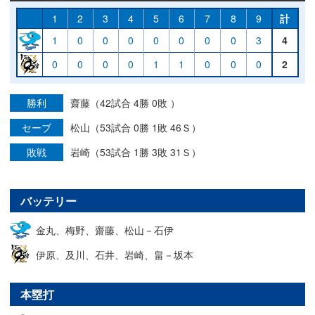
1
2
3
4
5
6
7
8
9
計
1
0
0
0
0
0
0
0
3
4
0
0
0
0
1
1
0
0
0
2
勝利
齋藤（42試合 4勝 0敗 ）
セーブ
松山（53試合 0勝 1敗 46Ｓ）
敗戦
岩崎（53試合 1勝 3敗 31Ｓ）
バッテリー
金丸、梅野、齋藤、松山－石伊
伊原、及川、石井、岩崎、畠－坂本
本塁打