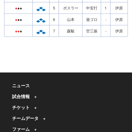
●
●●
5
ボスラー
中安打
1
伊原
●
●●
6
山本
遊ゴロ
-
伊原
●●
●
7
森駿
空三振
-
伊原
ニュース
試合情報
チケット
チームデータ
ファーム