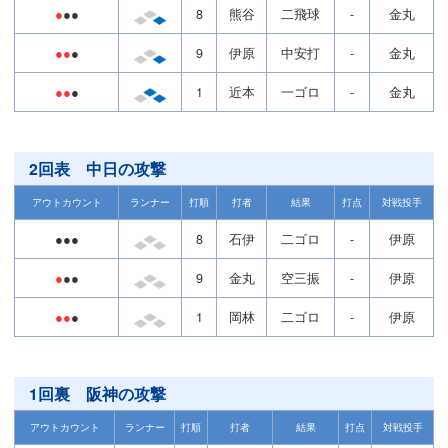
●
●●
8
熊谷
二飛球
-
金丸
●●
●
9
伊原
中安打
-
金丸
●●
●
1
近本
一ゴロ
-
金丸
2回表 中日の攻撃
アウトカウント
ランナー
打順
打者
結果
打点
対戦投手
●●●
8
石伊
二ゴロ
-
伊原
●
●●
9
金丸
空三振
-
伊原
●●
●
1
岡林
二ゴロ
-
伊原
1回裏 阪神の攻撃
アウトカウント
ランナー
打順
打者
結果
打点
対戦投手