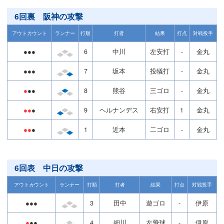
6回裏 阪神の攻撃
アウトカウント
ランナー
打順
打者
結果
打点
対戦投手
●●●
6
中川
左安打
-
金丸
●●●
7
坂本
投犠打
-
金丸
●
●●
8
熊谷
三ゴロ
-
金丸
●●
●
9
ヘルナンデス
右安打
1
金丸
●●
●
1
近本
二ゴロ
-
金丸
6回表 中日の攻撃
アウトカウント
ランナー
打順
打者
結果
打点
対戦投手
●●●
3
田中
遊ゴロ
-
伊原
●
●●
4
細川
左飛球
-
伊原