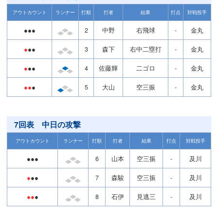
アウトカウント
ランナー
打順
打者
結果
打点
対戦投手
●●●
2
中野
右飛球
-
金丸
●
●●
3
森下
右中二塁打
-
金丸
●
●●
4
佐藤輝
二ゴロ
-
金丸
●●
●
5
大山
空三振
-
金丸
7回表 中日の攻撃
アウトカウント
ランナー
打順
打者
結果
打点
対戦投手
●●●
6
山本
空三振
-
及川
●
●●
7
森駿
空三振
-
及川
●●
●
8
石伊
見逃三
-
及川