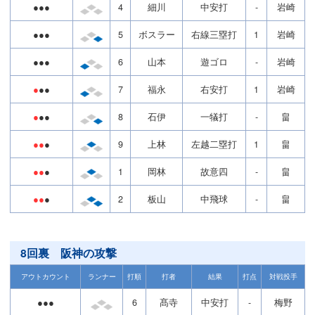
●●●
4
細川
中安打
-
岩崎
●●●
5
ボスラー
右線三塁打
1
岩崎
●●●
6
山本
遊ゴロ
-
岩崎
●
●●
7
福永
右安打
1
岩崎
●
●●
8
石伊
一犠打
-
畠
●●
●
9
上林
左越二塁打
1
畠
●●
●
1
岡林
故意四
-
畠
●●
●
2
板山
中飛球
-
畠
8回裏 阪神の攻撃
アウトカウント
ランナー
打順
打者
結果
打点
対戦投手
●●●
6
髙寺
中安打
-
梅野