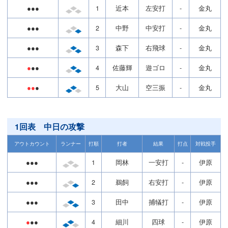
●●●
1
近本
左安打
-
金丸
●●●
2
中野
中安打
-
金丸
●●●
3
森下
右飛球
-
金丸
●
●●
4
佐藤輝
遊ゴロ
-
金丸
●●
●
5
大山
空三振
-
金丸
1回表 中日の攻撃
アウトカウント
ランナー
打順
打者
結果
打点
対戦投手
●●●
1
岡林
一安打
-
伊原
●●●
2
鵜飼
右安打
-
伊原
●●●
3
田中
捕犠打
-
伊原
●
●●
4
細川
四球
-
伊原