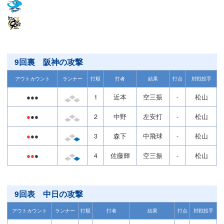
9回裏 阪神の攻撃
アウトカウント
ランナー
打順
打者
結果
打点
対戦投手
●●●
1
近本
空三振
-
松山
●
●●
2
中野
左安打
-
松山
●
●●
3
森下
中飛球
-
松山
●●
●
4
佐藤輝
空三振
-
松山
9回表 中日の攻撃
アウトカウント
ランナー
打順
打者
結果
打点
対戦投手