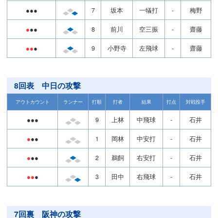
●●●
7
坂本
一犠打
-
梅野
●
●●
8
前川
空三振
-
齋藤
●●
●
9
小野寺
左飛球
-
齋藤
8回表 中日の攻撃
アウトカウント
ランナー
打順
打者
結果
打点
対戦投手
●●●
9
上林
中飛球
-
石井
●
●●
1
岡林
中安打
-
石井
●
●●
2
鵜飼
右安打
-
石井
●●
●
3
田中
右飛球
-
石井
7回裏 阪神の攻撃