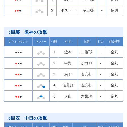
●●
●
5
ボスラー
空三振
-
伊原
5回裏 阪神の攻撃
アウトカウント
ランナー
打順
打者
結果
打点
対戦投手
●●●
1
近本
二飛球
-
金丸
●
●●
2
中野
投ゴロ
-
金丸
●●
●
3
森下
右安打
-
金丸
●●
●
4
佐藤輝
左安打
-
金丸
●●
●
5
大山
左飛球
-
金丸
5回表 中日の攻撃