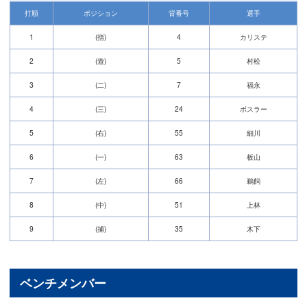
打順
ポジション
背番号
選手
1
(指)
4
カリステ
2
(遊)
5
村松
3
(二)
7
福永
4
(三)
24
ボスラー
5
(右)
55
細川
6
(一)
63
板山
7
(左)
66
鵜飼
8
(中)
51
上林
9
(捕)
35
木下
ベンチメンバー