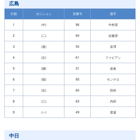
広島
打順
ポジション
背番号
選手
1
(中)
96
中村奨
2
(二)
94
佐藤啓
3
(遊)
54
韮澤
4
(左)
61
ファビアン
5
(捕)
31
坂倉
6
(指)
95
モンテロ
7
(右)
60
田村
8
(三)
63
内田
9
(一)
49
渡邉
中日