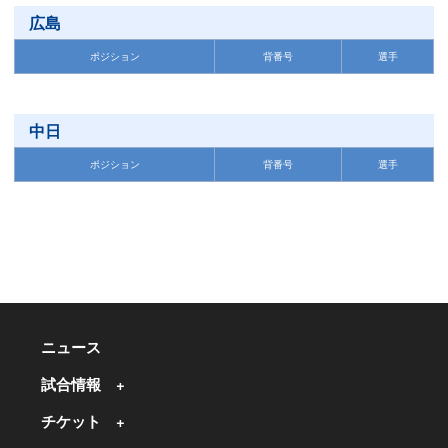
広島
ポジション
背番号
選手
中日
ポジション
背番号
選手
ニュース
試合情報
チケット