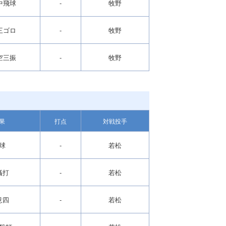
中飛球
-
牧野
三ゴロ
-
牧野
空三振
-
牧野
果
打点
対戦投手
球
-
若松
犠打
-
若松
意四
-
若松