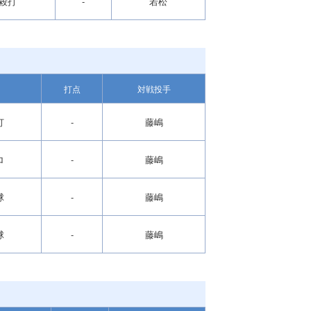
殺打
-
若松
打点
対戦投手
打
-
藤嶋
ロ
-
藤嶋
球
-
藤嶋
球
-
藤嶋