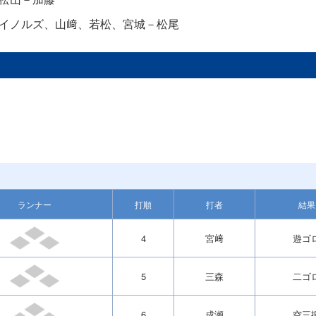
イノルズ、山﨑、若松、宮城－松尾
ランナー
打順
打者
結果
4
宮﨑
遊ゴ
5
三森
二ゴ
6
成瀬
空三