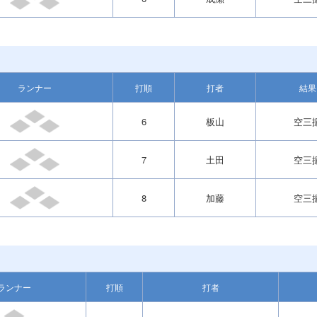
ランナー
打順
打者
結果
6
板山
空三
7
土田
空三
8
加藤
空三
ランナー
打順
打者