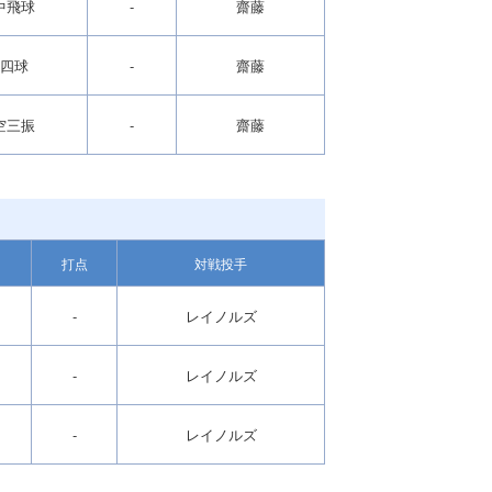
中飛球
-
齋藤
四球
-
齋藤
空三振
-
齋藤
打点
対戦投手
-
レイノルズ
-
レイノルズ
-
レイノルズ