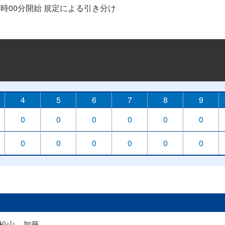
回戦 18時00分開始 規定による引き分け
4
5
6
7
8
9
0
0
0
0
0
0
0
0
0
0
0
0
松山－加藤