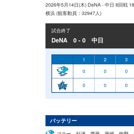
2026年5月14日(木) DeNA - 中日 8
横浜 (観客動員：32947人)
試合終了
DeNA 0 - 0 中日
1
2
3
0
0
0
0
0
0
バッテリー
マラー、杉浦、齋藤、藤嶋、牧野、