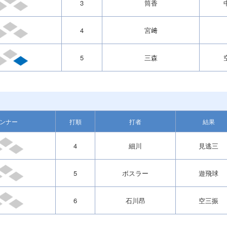
3
筒香
4
宮﨑
5
三森
ンナー
打順
打者
結果
4
細川
見逃三
5
ボスラー
遊飛球
6
石川昂
空三振