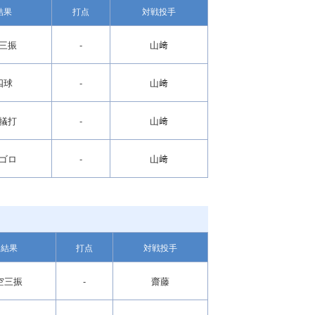
結果
打点
対戦投手
三振
-
山﨑
四球
-
山﨑
犠打
-
山﨑
ゴロ
-
山﨑
結果
打点
対戦投手
空三振
-
齋藤