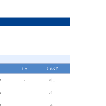
打点
対戦投手
ロ
-
松山
ロ
-
松山
振
-
松山