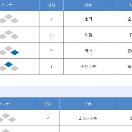
ランナー
打順
打者
7
土田
空
8
加藤
9
田中
投
1
カリステ
遊
ランナー
打順
打者
2
ヒュンメル