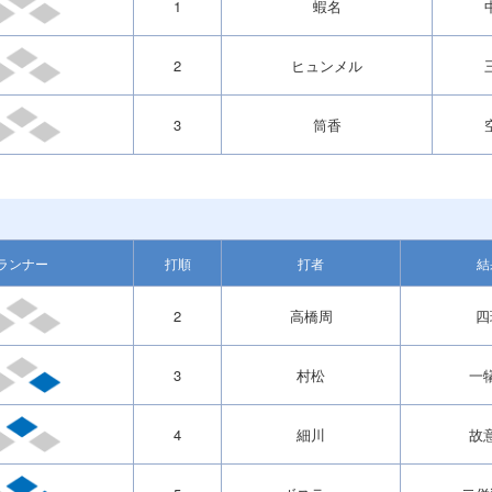
1
蝦名
2
ヒュンメル
3
筒香
ランナー
打順
打者
結
2
高橋周
四
3
村松
一
4
細川
故