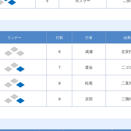
5
ボスラー
二併
ランナー
打順
打者
結果
6
成瀬
左安
7
度会
二ゴ
8
松尾
二直
9
京田
二飛