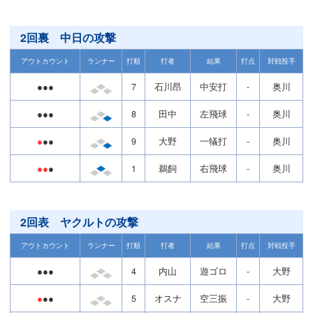
2回裏 中日の攻撃
アウトカウント
ランナー
打順
打者
結果
打点
対戦投手
●●●
7
石川昂
中安打
-
奥川
●●●
8
田中
左飛球
-
奥川
●
●●
9
大野
一犠打
-
奥川
●●
●
1
鵜飼
右飛球
-
奥川
2回表 ヤクルトの攻撃
アウトカウント
ランナー
打順
打者
結果
打点
対戦投手
●●●
4
内山
遊ゴロ
-
大野
●
●●
5
オスナ
空三振
-
大野