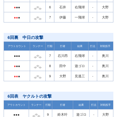
●
●●
6
石井
右飛球
-
大野
●●
●
7
伊藤
一飛球
-
大野
6回裏 中日の攻撃
アウトカウント
ランナー
打順
打者
結果
打点
対戦投手
●●●
7
石川昂
右飛球
-
奥川
●
●●
8
田中
遊ゴロ
-
奥川
●●
●
9
大野
見逃三
-
奥川
6回表 ヤクルトの攻撃
アウトカウント
ランナー
打順
打者
結果
打点
対戦投手
●●●
9
鈴木叶
遊ゴロ
-
大野