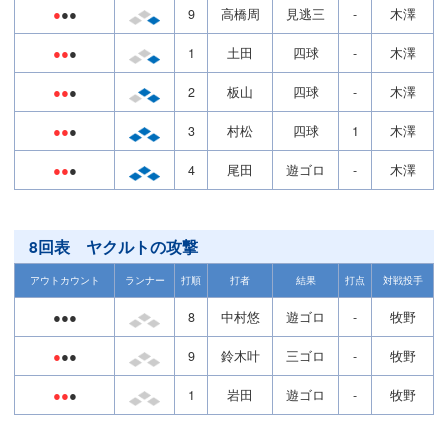
●
●●
9
高橋周
見逃三
-
木澤
●●
●
1
土田
四球
-
木澤
●●
●
2
板山
四球
-
木澤
●●
●
3
村松
四球
1
木澤
●●
●
4
尾田
遊ゴロ
-
木澤
8回表 ヤクルトの攻撃
アウトカウント
ランナー
打順
打者
結果
打点
対戦投手
●●●
8
中村悠
遊ゴロ
-
牧野
●
●●
9
鈴木叶
三ゴロ
-
牧野
●●
●
1
岩田
遊ゴロ
-
牧野