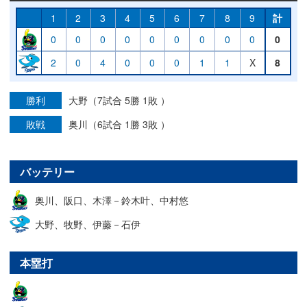
1
2
3
4
5
6
7
8
9
計
0
0
0
0
0
0
0
0
0
0
2
0
4
0
0
0
1
1
X
8
勝利
大野（7試合 5勝 1敗 ）
敗戦
奥川（6試合 1勝 3敗 ）
バッテリー
奥川、阪口、木澤－鈴木叶、中村悠
大野、牧野、伊藤－石伊
本塁打