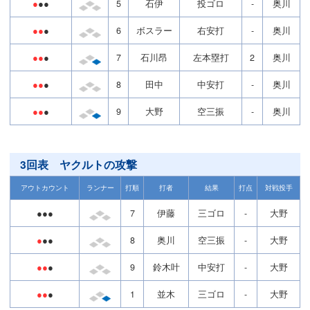
●
●●
5
石伊
投ゴロ
-
奥川
●●
●
6
ボスラー
右安打
-
奥川
●●
●
7
石川昂
左本塁打
2
奥川
●●
●
8
田中
中安打
-
奥川
●●
●
9
大野
空三振
-
奥川
3回表 ヤクルトの攻撃
アウトカウント
ランナー
打順
打者
結果
打点
対戦投手
●●●
7
伊藤
三ゴロ
-
大野
●
●●
8
奥川
空三振
-
大野
●●
●
9
鈴木叶
中安打
-
大野
●●
●
1
並木
三ゴロ
-
大野