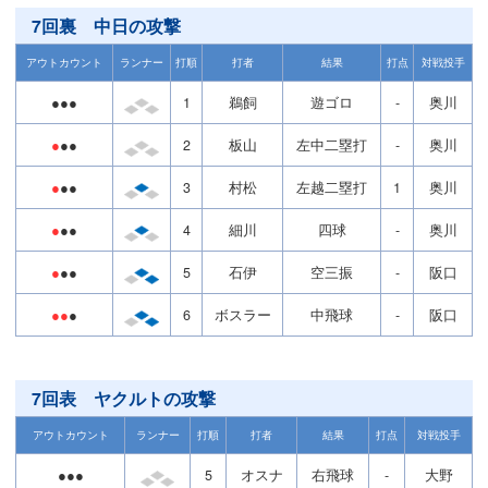
7回裏 中日の攻撃
アウトカウント
ランナー
打順
打者
結果
打点
対戦投手
●●●
1
鵜飼
遊ゴロ
-
奥川
●
●●
2
板山
左中二塁打
-
奥川
●
●●
3
村松
左越二塁打
1
奥川
●
●●
4
細川
四球
-
奥川
●
●●
5
石伊
空三振
-
阪口
●●
●
6
ボスラー
中飛球
-
阪口
7回表 ヤクルトの攻撃
アウトカウント
ランナー
打順
打者
結果
打点
対戦投手
●●●
5
オスナ
右飛球
-
大野