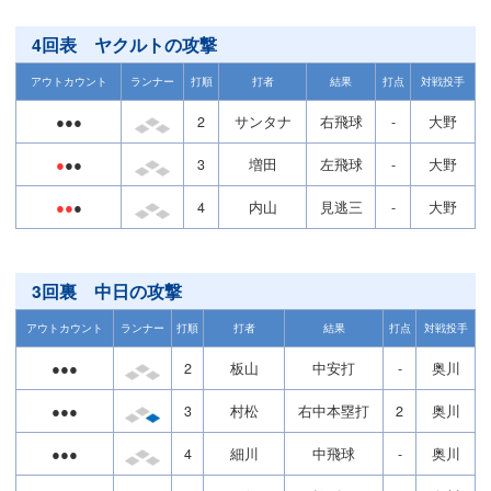
4回表 ヤクルトの攻撃
アウトカウント
ランナー
打順
打者
結果
打点
対戦投手
●●●
2
サンタナ
右飛球
-
大野
●
●●
3
増田
左飛球
-
大野
●●
●
4
内山
見逃三
-
大野
3回裏 中日の攻撃
アウトカウント
ランナー
打順
打者
結果
打点
対戦投手
●●●
2
板山
中安打
-
奥川
●●●
3
村松
右中本塁打
2
奥川
●●●
4
細川
中飛球
-
奥川