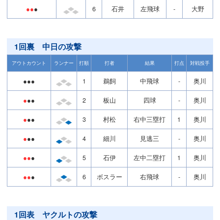
●●
●
6
石井
左飛球
-
大野
1回裏 中日の攻撃
アウトカウント
ランナー
打順
打者
結果
打点
対戦投手
●●●
1
鵜飼
中飛球
-
奥川
●
●●
2
板山
四球
-
奥川
●
●●
3
村松
右中三塁打
1
奥川
●
●●
4
細川
見逃三
-
奥川
●●
●
5
石伊
左中二塁打
1
奥川
●●
●
6
ボスラー
右飛球
-
奥川
1回表 ヤクルトの攻撃