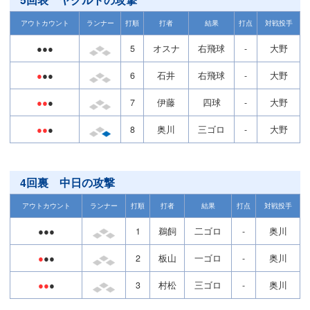
アウトカウント
ランナー
打順
打者
結果
打点
対戦投手
●●●
5
オスナ
右飛球
-
大野
●
●●
6
石井
右飛球
-
大野
●●
●
7
伊藤
四球
-
大野
●●
●
8
奥川
三ゴロ
-
大野
4回裏 中日の攻撃
アウトカウント
ランナー
打順
打者
結果
打点
対戦投手
●●●
1
鵜飼
二ゴロ
-
奥川
●
●●
2
板山
一ゴロ
-
奥川
●●
●
3
村松
三ゴロ
-
奥川