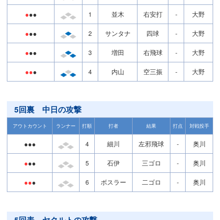
●
●●
1
並木
右安打
-
大野
●
●●
2
サンタナ
四球
-
大野
●
●●
3
増田
右飛球
-
大野
●●
●
4
内山
空三振
-
大野
5回裏 中日の攻撃
アウトカウント
ランナー
打順
打者
結果
打点
対戦投手
●●●
4
細川
左邪飛球
-
奥川
●
●●
5
石伊
三ゴロ
-
奥川
●●
●
6
ボスラー
二ゴロ
-
奥川
5回表 ヤクルトの攻撃