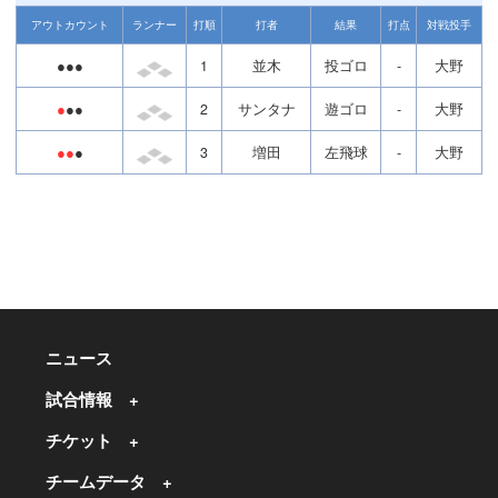
アウトカウント
ランナー
打順
打者
結果
打点
対戦投手
●●●
1
並木
投ゴロ
-
大野
●
●●
2
サンタナ
遊ゴロ
-
大野
●●
●
3
増田
左飛球
-
大野
ニュース
試合情報
チケット
チームデータ