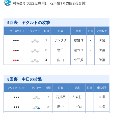
村松2号(3回2点奥川)、石川昂1号(3回2点奥川)
9回表 ヤクルトの攻撃
アウトカウント
ランナー
打順
打者
結果
打点
対戦投手
●●●
2
サンタナ
右飛球
-
伊藤
●
●●
3
増田
遊ゴロ
-
伊藤
●●
●
4
内山
空三振
-
伊藤
8回裏 中日の攻撃
アウトカウント
ランナー
打順
打者
結果
打点
対戦投手
●●●
7
石川昂
左安打
-
木澤
●●●
8
田中
二ゴロ
-
木澤