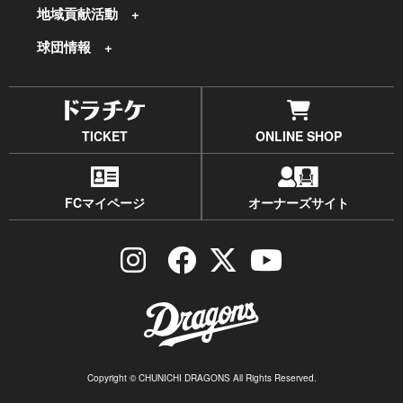
地域貢献活動
球団情報
TICKET
ONLINE SHOP
FCマイページ
オーナーズサイト
Copyright © CHUNICHI DRAGONS All Rights Reserved.