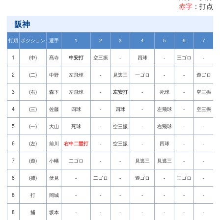
赤字
：打点
阪神
打順
ポジション
選手
1
2
3
4
5
6
7
1
(中)
髙寺
中安打
空三振
-
四球
-
三ゴロ
-
2
(二)
中野
左飛球
-
見逃三
一ゴロ
-
-
遊ゴロ
3
(右)
森下
左飛球
-
左安打
-
死球
-
空三振
4
(三)
佐藤
四球
-
四球
-
左飛球
-
空三振
5
(一)
大山
死球
-
空三振
-
右飛球
-
-
6
(左)
前川
右中二塁打
-
空三振
-
四球
-
-
7
(遊)
小幡
二ゴロ
-
-
見逃三
見逃三
-
-
8
(捕)
伏見
-
二ゴロ
-
遊ゴロ
-
三ゴロ
-
8
打
岡城
-
-
-
-
-
-
-
8
捕
坂本
-
-
-
-
-
-
-