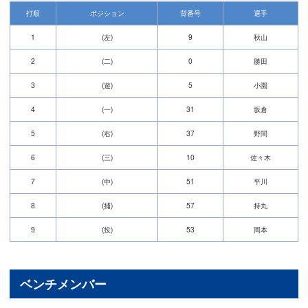
打順
ポジション
背番号
選手
1
(左)
9
秋山
2
(二)
0
勝田
3
(遊)
5
小園
4
(一)
31
坂倉
5
(右)
37
野間
6
(三)
10
佐々木
7
(中)
51
平川
8
(捕)
57
持丸
9
(投)
53
岡本
ベンチメンバー