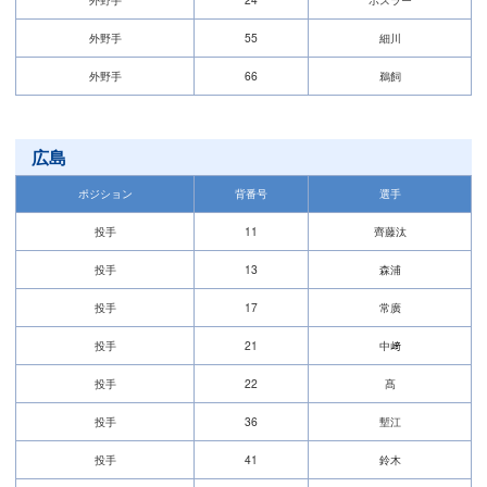
外野手
55
細川
外野手
66
鵜飼
広島
ポジション
背番号
選手
投手
11
齊藤汰
投手
13
森浦
投手
17
常廣
投手
21
中﨑
投手
22
髙
投手
36
塹江
投手
41
鈴木