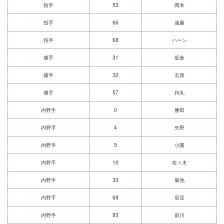
投手
53
岡本
投手
66
遠藤
投手
68
ハーン
捕手
31
坂倉
捕手
32
石原
捕手
57
持丸
内野手
0
勝田
内野手
4
矢野
内野手
5
小園
内野手
10
佐々木
内野手
33
菊池
内野手
69
辰見
内野手
93
前川