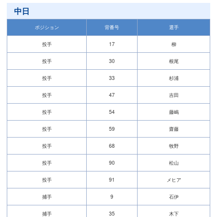
中日
ポジション
背番号
選手
投手
17
柳
投手
30
根尾
投手
33
杉浦
投手
47
吉田
投手
54
藤嶋
投手
59
齋藤
投手
68
牧野
投手
90
松山
投手
91
メヒア
捕手
9
石伊
捕手
35
木下