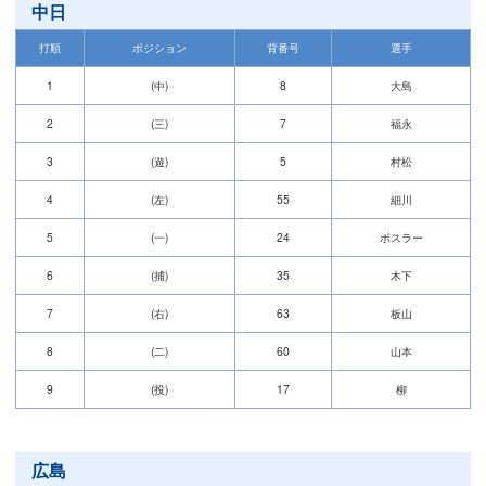
中日
打順
ポジション
背番号
選手
1
(中)
8
大島
2
(三)
7
福永
3
(遊)
5
村松
4
(左)
55
細川
5
(一)
24
ボスラー
6
(捕)
35
木下
7
(右)
63
板山
8
(二)
60
山本
9
(投)
17
柳
広島