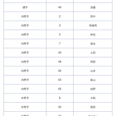
捕手
49
加藤
内野手
2
田中
内野手
3
高橋周
内野手
5
村松
内野手
7
福永
内野手
45
土田
内野手
48
阿部
内野手
60
山本
内野手
63
板山
内野手
65
知野
外野手
8
大島
外野手
00
尾田
外野手
24
ボスラー