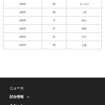
内野手
95
モンテロ
内野手
99
二俣
外野手
9
秋山
外野手
37
野間
外野手
51
平川
外野手
59
大盛
ニュース
試合情報