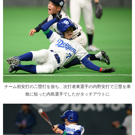
チーム初安打の二塁打を放ち、次打者東選手の内野安打で三塁を果
敢に狙った内島選手でしたがタッチアウトに