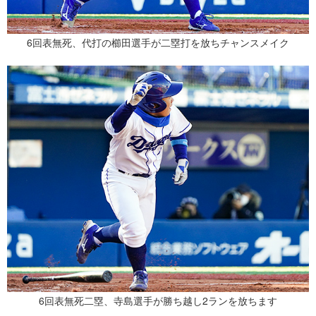
6回表無死、代打の櫛田選手が二塁打を放ちチャンスメイク
6回表無死二塁、寺島選手が勝ち越し2ランを放ちます