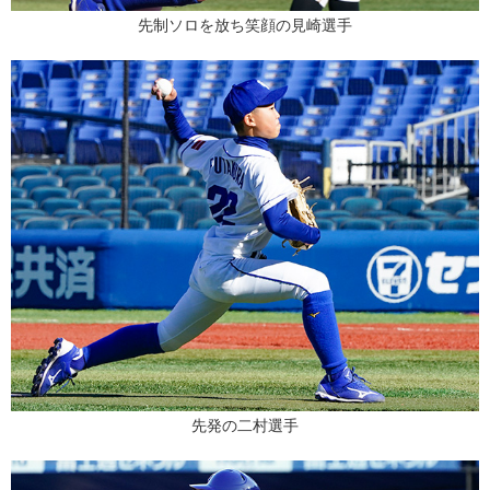
先制ソロを放ち笑顔の見崎選手
先発の二村選手