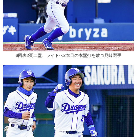
6回表2死二塁、ライトへ2本目の本塁打を放つ見崎選手