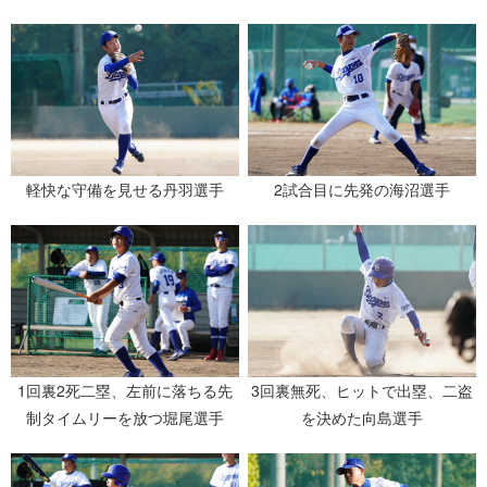
軽快な守備を見せる丹羽選手
2試合目に先発の海沼選手
1回裏2死二塁、左前に落ちる先
3回裏無死、ヒットで出塁、二盗
制タイムリーを放つ堀尾選手
を決めた向島選手