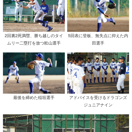
2回裏2死満塁、勝ち越しのタイ
5回表に登板、無失点に抑えた内
ムリー二塁打を放つ舩山選手
田選手
最後を締めた稲垣選手
アドバイスを受けるドラゴンズ
ジュニアナイン