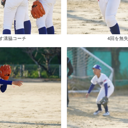
す溝脇コーチ
4回を無