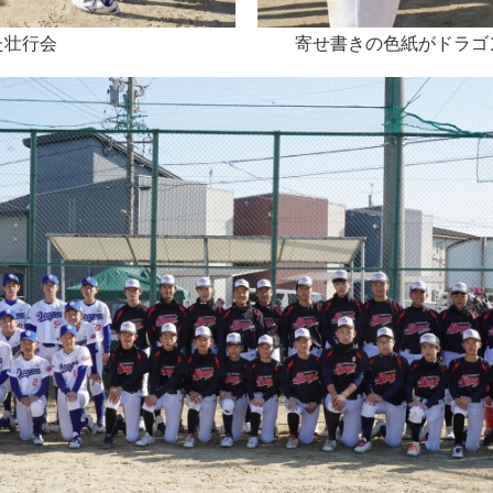
た壮行会
寄せ書きの色紙がドラゴ