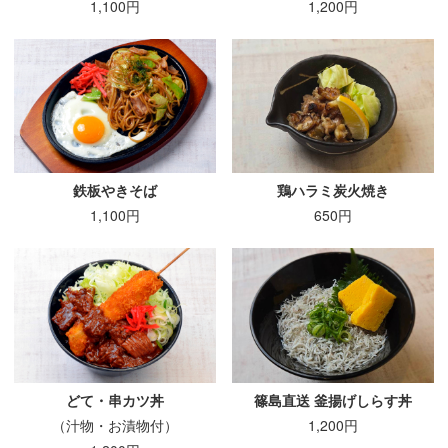
1,100円
1,200円
鉄板やきそば
鶏ハラミ炭火焼き
1,100円
650円
どて・串カツ丼
篠島直送 釜揚げしらす丼
（汁物・お漬物付）
1,200円