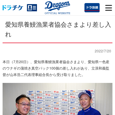
愛知県養鰻漁業者協会さまより差し入
れ
2022/7/20
本日（7月20日）、愛知県養鰻漁業者協会さまより、愛知県一色産
のウナギの蒲焼き真空パック100個の差し入れがあり、立浪和義監
督が山本浩二代表理事組合長から受け取りました。