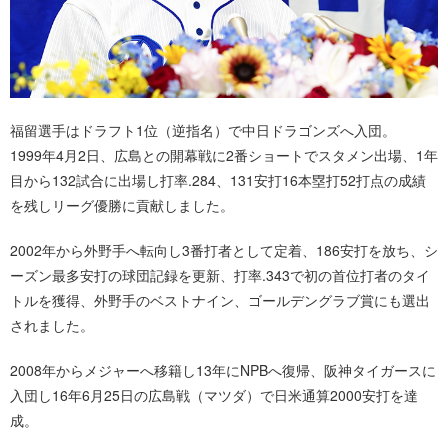
福留選手はドラフト1位（逆指名）で中日ドラゴンズへ入団。
1999年4月2日、広島との開幕戦に2番ショートでスタメン出場、1年
目から132試合に出場し打率.284、131安打16本塁打52打点の成績
を残しリーグ優勝に貢献しました。
2002年から外野手へ転向し3番打者として定着、186安打を放ち、シ
ーズン最多安打の球団記録を更新、打率.343で初の首位打者のタイ
トルを獲得、外野手のベストナイン、ゴールデングラブ賞にも選出
されました。
2008年からメジャーへ移籍し13年にNPBへ復帰、阪神タイガースに
入団し16年6月25日の広島戦（マツダ）で日米通算2000安打を達
成。