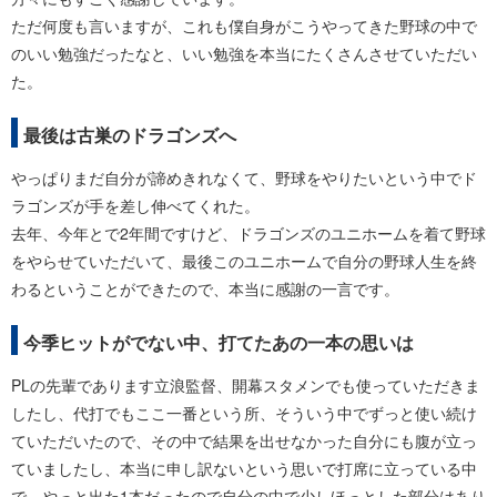
ただ何度も言いますが、これも僕自身がこうやってきた野球の中で
のいい勉強だったなと、いい勉強を本当にたくさんさせていただい
た。
最後は古巣のドラゴンズへ
やっぱりまだ自分が諦めきれなくて、野球をやりたいという中でド
ラゴンズが手を差し伸べてくれた。
去年、今年とで2年間ですけど、ドラゴンズのユニホームを着て野球
をやらせていただいて、最後このユニホームで自分の野球人生を終
わるということができたので、本当に感謝の一言です。
今季ヒットがでない中、打てたあの一本の思いは
PLの先輩であります立浪監督、開幕スタメンでも使っていただきま
したし、代打でもここ一番という所、そういう中でずっと使い続け
ていただいたので、その中で結果を出せなかった自分にも腹が立っ
ていましたし、本当に申し訳ないという思いで打席に立っている中
で、やっと出た1本だったので自分の中で少しほっとした部分はあり