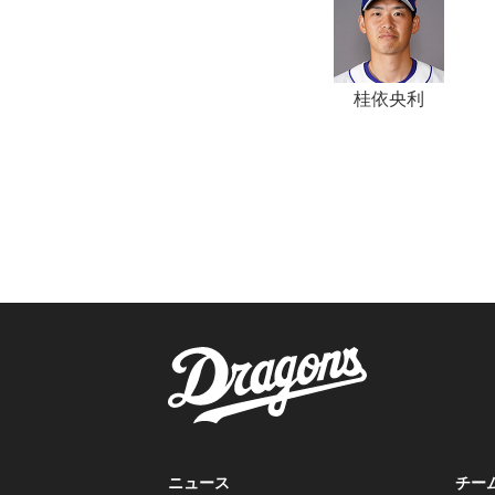
桂依央利
ニュース
チー