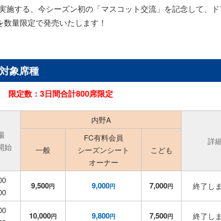
ルト戦で実施する、今シーズン初の「マスコット交流」を記念して、
を数量限定で発売いたします！
対象席種
付き
限定数：3日間合計800席限定
内野A
場
FC有料会員
詳
開始
一般
シーズンシート
こども
オーナー
00
9,500
9,000
7,000
終了し
円
円
円
00
00
10,000
9,800
7,500
終了し
円
円
円