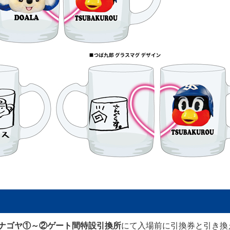
 ナゴヤ①～②ゲート間特設引換所
にて入場前に引換券と引き換