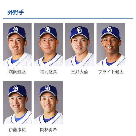
外野手
鵜飼航丞
福元悠真
三好大倫
ブライト健太
伊藤康祐
岡林勇希