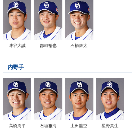
味谷大誠
郡司裕也
石橋康太
内野手
高橋周平
石垣雅海
土田龍空
星野真生