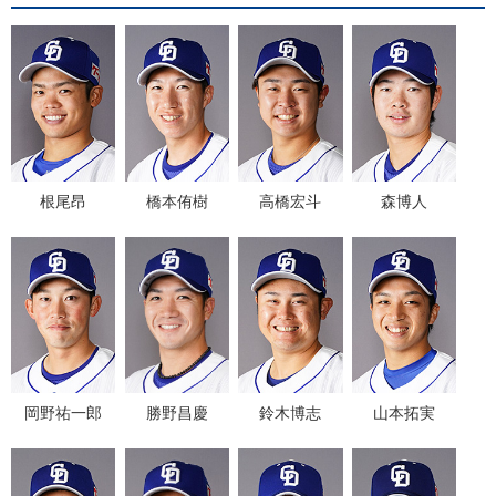
根尾昂
橋本侑樹
高橋宏斗
森博人
岡野祐一郎
勝野昌慶
鈴木博志
山本拓実