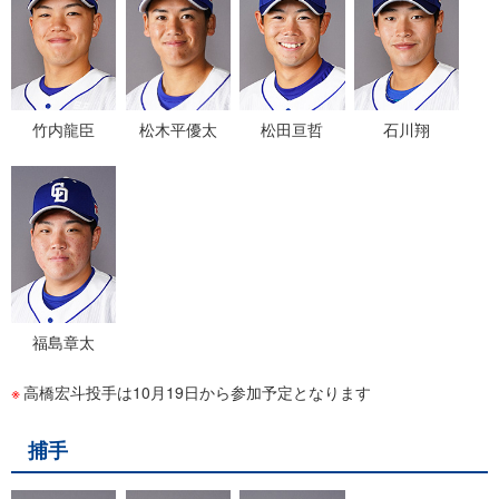
竹内龍臣
松木平優太
松田亘哲
石川翔
福島章太
高橋宏斗投手は10月19日から参加予定となります
捕手