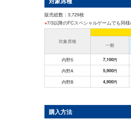
対象席種
販売総数：3,729枚
※
7/3以降のFCスペシャルゲームでも同
対象席種
一般
7,100
内野S
円
5,900
内野A
円
4,900
内野B
円
購入方法