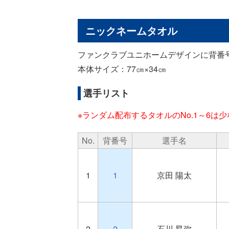
ニックネームタオル
ファンクラブユニホームデザインに背番
本体サイズ：77㎝×34㎝
選手リスト
※ランダム配布するタオルのNo.1～6は少
No.
背番号
選手名
1
1
京田 陽太
2
2
石川 昂弥