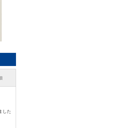
細
ました