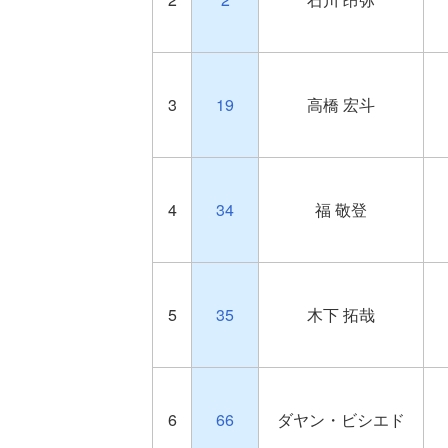
3
19
高橋 宏斗
4
34
福 敬登
5
35
木下 拓哉
6
66
ダヤン・ビシエド