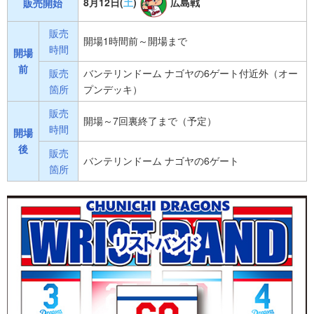
8月12日(
土
)
広島戦
販売開始
販売
開場1時間前～開場まで
時間
開場
前
販売
バンテリンドーム ナゴヤの6ゲート付近外（オー
箇所
プンデッキ）
販売
開場～7回裏終了まで（予定）
時間
開場
後
販売
バンテリンドーム ナゴヤの6ゲート
箇所