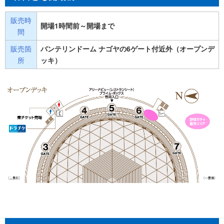
販売時
開場1時間前～開場まで
間
販売箇
バンテリンドーム ナゴヤの6ゲート付近外（オープンデ
所
ッキ）