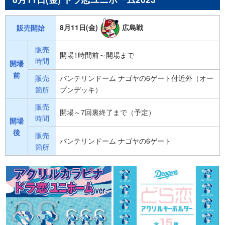
8月11日(金)
広島戦
販売開始
販売
開場1時間前～開場まで
時間
開場
前
販売
バンテリンドーム ナゴヤの6ゲート付近外（オー
箇所
プンデッキ）
販売
開場～7回裏終了まで（予定）
時間
開場
後
販売
バンテリンドーム ナゴヤの6ゲート
箇所