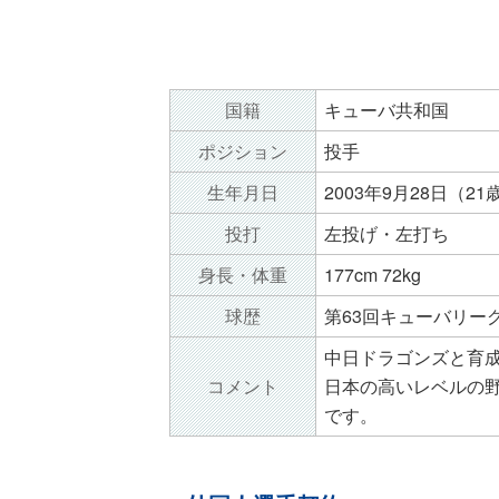
国籍
キューバ共和国
ポジション
投手
生年月日
2003年9月28日（21
投打
左投げ・左打ち
身長・体重
177cm 72kg
球歴
第63回キューバリーグ
中日ドラゴンズと育
コメント
日本の高いレベルの
です。