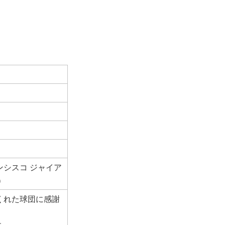
ンシスコ ジャイア
）
くれた球団に感謝
す。