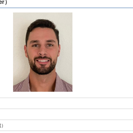
er）
歳）