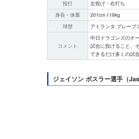
投打
左投げ・右打ち
身長・体重
201cm 118kg
球歴
アトランタ ブレーブス
中日ドラゴンズのチ
コメント
試合に投げること、
できるだけ多くの試
ジェイソン ボスラー選手（Jason