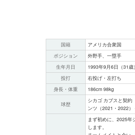
国籍
アメリカ合衆国
ポジション
外野手、一塁手
生年月日
1993年9月6日（31歳
投打
右投げ・左打ち
身長・体重
186cm 98kg
シカゴ カブスと契約（
球歴
ンツ（2021・202
まず初めに、2025
します。
チームメイトと会い