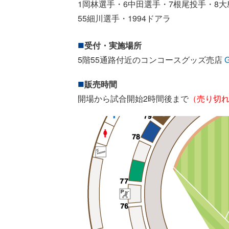
1岡林選手・
6中田選手・
7根尾投手・
8
55細川選手・
1994ドアラ
受付・実施場所
5階55通路付近のコンコースグッズ売店
G
販売時間
開場から試合開始2時間後まで
（売り切