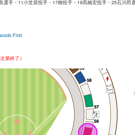
大島選手・
11小笠原投手・
17柳投手・
19髙橋宏投手・
25石川昂
oods First
れ次第終了）