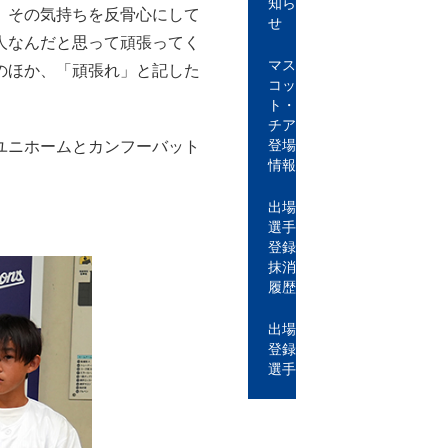
知ら
。その気持ちを反骨心にして
せ
人なんだと思って頑張ってく
マス
のほか、「頑張れ」と記した
コッ
ト・
チア
ユニホームとカンフーバット
登場
情報
出場
選手
登録
抹消
履歴
出場
登録
選手