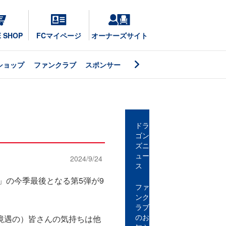
E SHOP
FCマイページ
オーナーズサイト
ショップ
ファンクラブ
スポンサー
ドラ
ゴン
ズニ
ュー
2024/9/24
ス
」の今季最後となる第5弾が9
ファ
ンク
ラブ
のお
境遇の）皆さんの気持ちは他