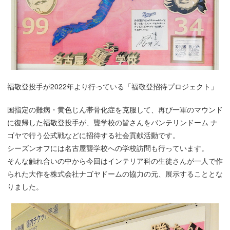
福敬登投手が2022年より行っている「福敬登招待プロジェクト」
国指定の難病・黄色じん帯骨化症を克服して、再び一軍のマウンド
に復帰した福敬登投手が、聾学校の皆さんをバンテリンドーム ナ
ゴヤで行う公式戦などに招待する社会貢献活動です。
シーズンオフには名古屋聾学校への学校訪問も行っています。
そんな触れ合いの中から今回はインテリア科の生徒さんが一人で作
られた大作を株式会社ナゴヤドームの協力の元、展示することとな
りました。