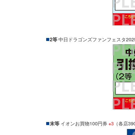
2等
中日ドラゴンズファンフェスタ202
末等
イオンお買物100円券
（各店39
※3