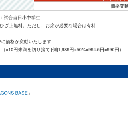
価格変
：試合当日小中学生
でひざ上無料。ただし、お席が必要な場合は有料
中に価格が変動いたします
0円未満を切り捨て [例]1,989円×50%=994.5円=990円）
AGONS BASE
」