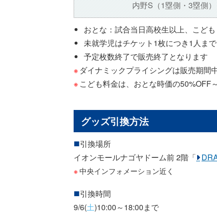
内野S
（1塁側・3塁側）
おとな：試合当日高校生以上、こども
未就学児はチケット1枚につき1人ま
予定枚数終了で販売終了となります
ダイナミックプライシングは販売期間
こども料金は、おとな時価の50%OFF～（※1
グッズ引換方法
引換場所
イオンモールナゴヤドーム前 2階「
DR
中央インフォメーション近く
引換時間
9/6(
土
)10:00～18:00まで