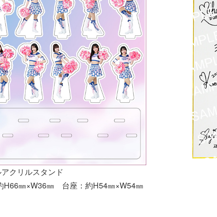
ルアクリルスタンド
約H66㎜×W36㎜ 台座：約H54㎜×W54㎜