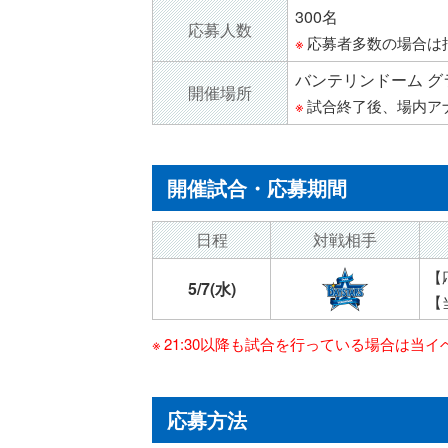
300名
応募
人数
応募者多数の場合は
バンテリンドーム 
開催
場所
試合終了後、場内ア
開催試合・応募期間
日程
対戦
相手
【応
5/7
(水)
【
21:30以降も試合を行っている場合は当
応募方法