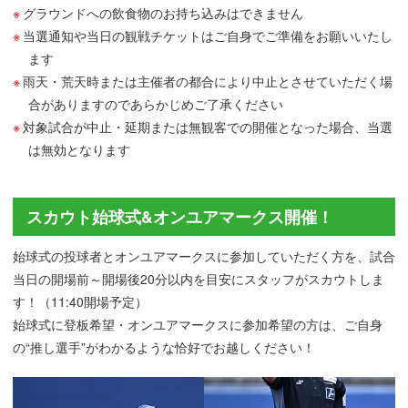
グラウンドへの飲食物のお持ち込みはできません
当選通知や当日の観戦チケットはご自身でご準備をお願いいたし
ます
雨天・荒天時または主催者の都合により中止とさせていただく場
合がありますのであらかじめご了承ください
対象試合が中止・延期または無観客での開催となった場合、当選
は無効となります
スカウト始球式&オンユアマークス開催！
始球式の投球者とオンユアマークスに参加していただく方を、試合
当日の開場前～開場後20分以内を目安にスタッフがスカウトしま
す！（11:40開場予定）
始球式に登板希望・オンユアマークスに参加希望の方は、ご自身
の“推し選手”がわかるような恰好でお越しください！