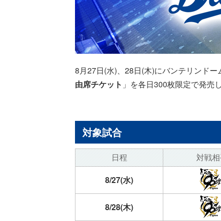
8月27日(水)、28日(木)にバンテリ
由席チケット
」を各日300枚限定で発売
対象試合
日程
対戦相
8/27(水)
8/28(木)