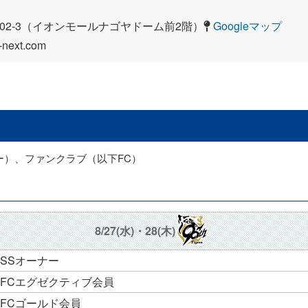
目102-3（イオンモールナゴヤドーム前2階）
Googleマップ
ext.com
ー）、ファンクラブ（以下FC）
8/27(水)・28(木)
SSオーナー
FCエグゼクティブ会員
FCゴールド会員