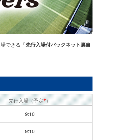
入場できる「
先行入場付バックネット裏自
※
先行入場（予定
）
9:10
9:10