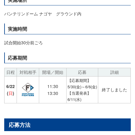
バンテリンドーム ナゴヤ グラウンド内
実施時間
試合開始30分前ごろ
応募期間
日程
対戦相手
開場／開始
応募
詳細
【応募期間】
6/22
11:30
5/30(金)～6/6(金)
終了しました
(
日
)
13:30
【当選発表】
6/11(水)
応募方法