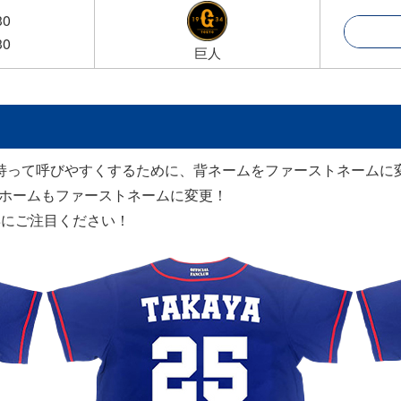
30
30
巨人
持って呼びやすくするために、背ネームをファーストネームに
ニホームもファーストネームに変更！
姿にご注目ください！