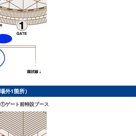
場外1箇所）
キ①ゲート前特設ブース