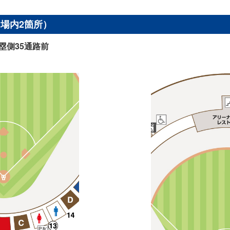
（場内2箇所）
塁側35通路前