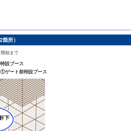
2箇所）
合開始まで
間特設ブース
キ①ゲート前特設ブース