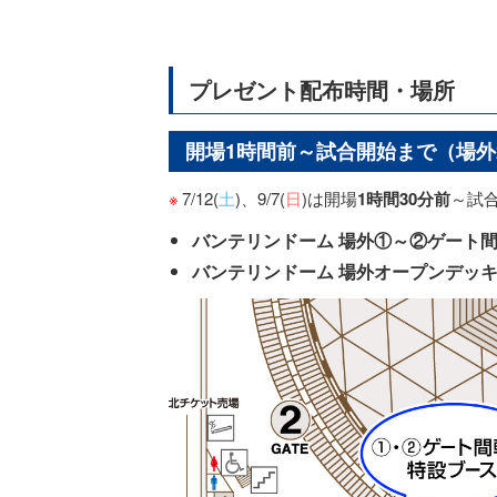
プレゼント配布時間・場所
開場1時間前～試合開始まで（場外
7/12(
土
)、9/7(
日
)は開場
1時間30分前
～試
バンテリンドーム 場外①～②ゲート
バンテリンドーム 場外オープンデッ