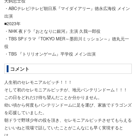
犬飼忠士役
・ABCテレビ/テレビ朝日系『マイダイアリー』徳永広海役 メイン
出演
■2023年
・NHK 夜ドラ『おとなりに銀河』主演 久我一郎役
・TBS SPドラマ『TOKYO MER～墨田川ミッション～』徳丸元一
役
・TBS 『トリリオンゲーム』平学役 メイン出演
コメント
人生初のセレモニアルピッチ！！！
そして初のセレモニアルピッチが、地元バンテリンドーム！！！
この日をどれだけ待ち望んだことか分かりません。
幼い頃から何度もバンテリンドームに足を運び、家族でドラゴンズ
を応援していました。
朝ドラで野球少年の役を頂き、セレモニアルピッチさせてもらえる
といいねと現場で話していたことがこんなにも早く実現すると
は。。