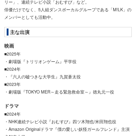
リー」、連続テレビ小説「おむすび」など。
俳優だけでなく、5人組ダンスボーカルグループである「M!LK」の
メンバーとしても活動中。
主な出演
映画
■2025年
・劇場版『トリリオンゲーム』平学役
■2024年
・『六人の嘘つきな大学生』九賀蒼太役
■2023年
・劇場版『TOKYO MER～走る緊急救命室～』徳丸元一役
ドラマ
■2024年
・NHK連続テレビ小説『おむすび』四ツ木翔也/米田翔也役
・Amazon Originalドラマ『僕の愛しい妖怪ガールフレンド』主演