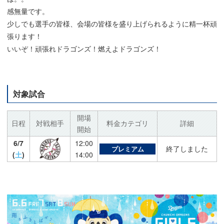
感無量です。
少しでも選手の皆様、会場の皆様を盛り上げられるように精一杯頑
張ります！
いいぞ！頑張れドラゴンズ！燃えよドラゴンズ！
対象試合
開場
日程
対戦相手
料金カテゴリ
詳細
開始
6/7
12:00
終了しました
プレミアム
(
土
)
14:00