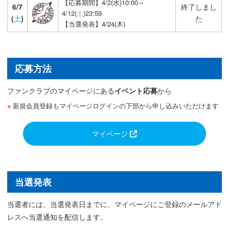
【応募期間】4/2(水)10:00～
6/7
終了しまし
4/12(
土
)23:59
(
土
)
た
【当選発表】4/24(木)
応募方法
ファンクラブのマイページにある
イベント応募
から
新規会員登録もマイページログインの下部から申し込みいただけます
マイページ
当選発表
当選者には、当選発表日までに、マイページにご登録のメールアド
レスへ当選通知を配信します。