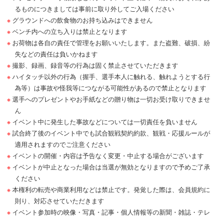
るものにつきましては事前に取り外してご入場ください
グラウンドへの飲食物のお持ち込みはできません
ベンチ内への立ち入りは禁止となります
お荷物は各自の責任で管理をお願いいたします。また盗難、破損、紛
失などの責任は負いかねます
撮影、録画、録音等の行為は固く禁止させていただきます
ハイタッチ以外の行為（握手、選手本人に触れる、触れようとする行
為等）は事故や怪我等につながる可能性があるので禁止となります
選手へのプレゼントやお手紙などの贈り物は一切お受け取りできませ
ん
イベント中に発生した事故などについては一切責任を負いません
試合終了後のイベント中でも試合観戦契約約款、観戦・応援ルールが
適用されますのでご注意ください
イベントの開催・内容は予告なく変更・中止する場合がございます
イベントが中止となった場合は当選が無効となりますので予めご了承
ください
本権利の転売や商業利用などは禁止です。発覚した際は、会員規約に
則り、対応させていただきます
イベント参加時の映像・写真・記事・個人情報等の新聞・雑誌・テレ