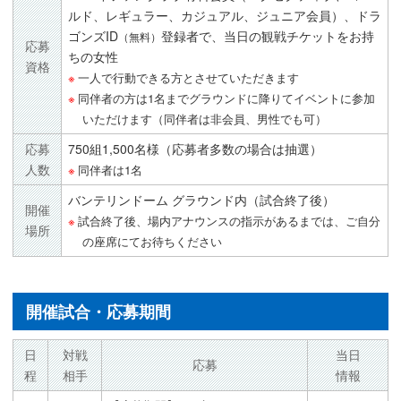
ルド、レギュラー、カジュアル、ジュニア会員）、ドラ
ゴンズID
登録者で、当日の観戦チケットをお持
（無料）
応募
ちの女性
資格
一人で行動できる方とさせていただきます
同伴者の方は1名までグラウンドに降りてイベントに参加
いただけます（同伴者は非会員、男性でも可）
応募
750組1,500名様（応募者多数の場合は抽選）
人数
同伴者は1名
バンテリンドーム グラウンド内（試合終了後）
開催
試合終了後、場内アナウンスの指示があるまでは、ご自分
場所
の座席にてお待ちください
開催試合・応募期間
日
対戦
当日
応募
程
相手
情報