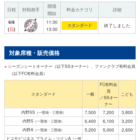
開場
日程
対戦相手
料金カテゴリ
詳細
開始
6/8
11:30
終了しました
スタンダード
(
日
)
13:30
対象席種・販売価格
シーズンシートオーナー（以下SSオーナー）、ファンクラブ有料会員
（以下FC有料会員）
FC有料会
員
スタンダード
一般
こども
／SSオー
ナー
内野SS
7,500
7,200
3,800
（一塁側・三塁側）
内野S
6,400
6,100
3,200
（一塁側・三塁側）
内野A
5,200
5,000
2,600
（一塁側・三塁側）
ドコモビジネス プライム・ツインA
（一塁