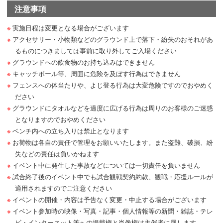
注意事項
実施日程は変更となる場合がございます
アクセサリー・小物類などのグラウンド上で落下・紛失のおそれがあ
るものにつきましては事前に取り外してご入場ください
グラウンドへの飲食物のお持ち込みはできません
キャッチボール等、周囲に危険を及ぼす行為はできません
フェンスへの体当たりや、よじ登る行為は大変危険ですのでおやめく
ださい
グラウンドにタオルなどを過度に広げる行為は周りのお客様のご迷惑
となりますのでおやめください
ベンチ内への立ち入りは禁止となります
お荷物は各自の責任で管理をお願いいたします。また盗難、破損、紛
失などの責任は負いかねます
イベント中に発生した事故などについては一切責任を負いません
試合終了後のイベント中でも試合観戦契約約款、観戦・応援ルールが
適用されますのでご注意ください
イベントの開催・内容は予告なく変更・中止する場合がございます
イベント参加時の映像・写真・記事・個人情報等の新聞・雑誌・テレ
ビ・インターネット等への掲載権と肖像権は主催者に属します