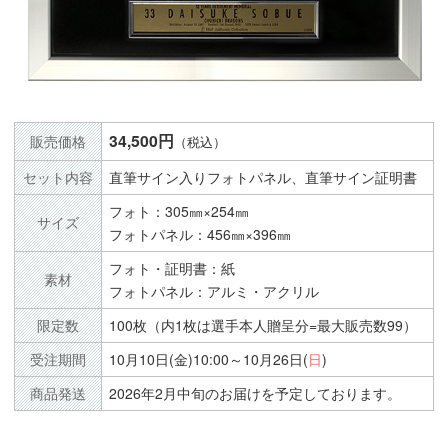
34,500円
販売価格
（税込）
セット内容
直筆サイン入りフォトパネル、直筆サイン証明書
フォト：305㎜×254㎜
サイズ
フォトパネル：456㎜×396㎜
フォト・証明書：紙
素材
フォトパネル：アルミ・アクリル
限定数
100枚（内1枚は選手本人贈呈分=最大販売数99）
受注期間
10月10日(金)10:00～10月26日(
日
)
商品発送
2026年2月中旬のお届けを予定しております。