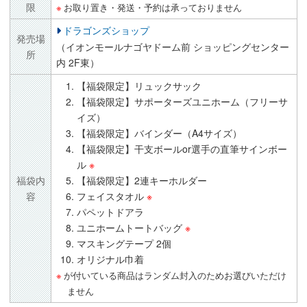
限
お取り置き・発送・予約は承っておりません
ドラゴンズショップ
発売場
（イオンモールナゴヤドーム前 ショッピングセンター
所
内 2F東）
【福袋限定】リュックサック
【福袋限定】サポーターズユニホーム（フリーサ
イズ）
【福袋限定】バインダー（A4サイズ）
【福袋限定】干支ボールor選手の直筆サインボー
ル
※
福袋内
【福袋限定】2連キーホルダー
容
フェイスタオル
※
パペットドアラ
ユニホームトートバッグ
※
マスキングテープ 2個
オリジナル巾着
が付いている商品はランダム封入のためお選びいただけ
ません