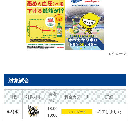
※イメージ
対象試合
開場
日程
対戦相手
料金カテゴリ
詳細
開始
16:00
9/3(水)
終了しました
スタンダード
18:00