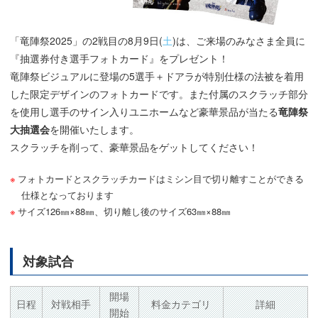
「竜陣祭2025」の2戦目の8月9日(
土
)は、ご来場のみなさま全員に
『抽選券付き選手フォトカード』をプレゼント！
竜陣祭ビジュアルに登場の5選手＋ドアラが特別仕様の法被を着用
した限定デザインのフォトカードです。また付属のスクラッチ部分
を使用し選手のサイン入りユニホームなど豪華景品が当たる
竜陣祭
大抽選会
を開催いたします。
スクラッチを削って、豪華景品をゲットしてください！
フォトカードとスクラッチカードはミシン目で切り離すことができる
仕様となっております
サイズ126㎜×88㎜、切り離し後のサイズ63㎜×88㎜
対象試合
開場
日程
対戦相手
料金カテゴリ
詳細
開始