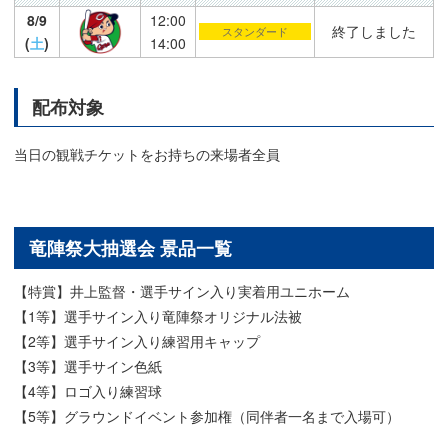
8/9
12:00
終了しました
スタンダード
(
土
)
14:00
配布対象
当日の観戦チケットをお持ちの来場者全員
竜陣祭大抽選会 景品一覧
【特賞】井上監督・選手サイン入り実着用ユニホーム
【1等】選手サイン入り竜陣祭オリジナル法被
【2等】選手サイン入り練習用キャップ
【3等】選手サイン色紙
【4等】ロゴ入り練習球
【5等】グラウンドイベント参加権（同伴者一名まで入場可）