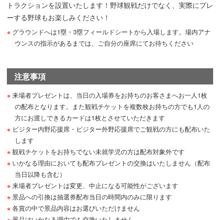
トラクションを設置いたします！野球観戦だけでなく、実際にプレ
ーする野球もお楽しみください！
グラウンドへは1塁・3塁フィールドシートから入場します。場内アナ
ウンスの指示があるまでは、ご自分の座席にてお待ちください
注意事項
来場者プレゼントは、当日の入場券をお持ちのお客さまへお一人1枚
の配布となります。また観戦チケットを複数枚お持ちの方でも1人の
方にお渡しできるカードは1枚とさせていただきます
ビジター内野応援席・ビジター外野応援席でご観戦の方にも配布いた
します
観戦チケットをお持ちでない未就学児の方は配布対象外です
いかなる理由においても配布プレゼントの交換はいたしません（配布
当日以降も含む）
来場者プレゼントは変更、中止になる可能性がございます
景品への引換は抽選券配布当日の時間内のみに限ります
各賞の中で景品内容はお選びいただけません
景品はいかなる理由でも交換いたしません