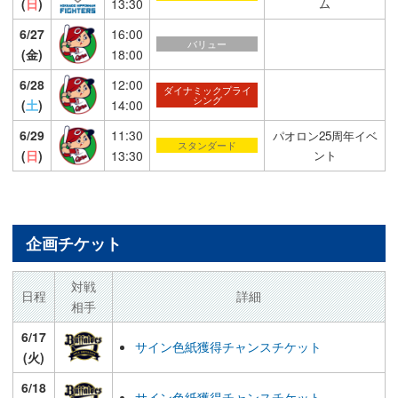
(
日
)
13:30
ム
6/27
16:00
バリュー
(金)
18:00
6/28
12:00
ダイナミックプライ
シング
(
土
)
14:00
6/29
11:30
パオロン25周年イベ
スタンダード
(
日
)
13:30
ント
企画チケット
対戦
日程
詳細
相手
6/17
サイン色紙獲得チャンスチケット
(火)
6/18
サイン色紙獲得チャンスチケット