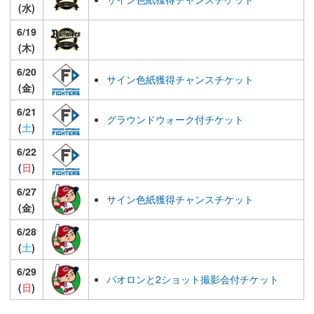
(水)
6/19
(木)
6/20
サイン色紙獲得チャンスチケット
(金)
6/21
グラウンドウォーク付チケット
(
土
)
6/22
(
日
)
6/27
サイン色紙獲得チャンスチケット
(金)
6/28
(
土
)
6/29
パオロンと2ショット撮影会付チケット
(
日
)