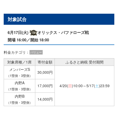
対象試合
6月17日(火)
オリックス・バファローズ戦
開場 16:00／開始 18:00
料金カテゴリ：
バリュー
対象席種／1席
寄付金額
ふるさと納税 受付期間
メンバーズS
30,000円
（1塁側・3塁側）
内野A
17,000円
4/20(
日
)10:00～5/17(
土
)23:59
（1塁側・3塁側）
内野B
14,000円
（1塁側・3塁側）