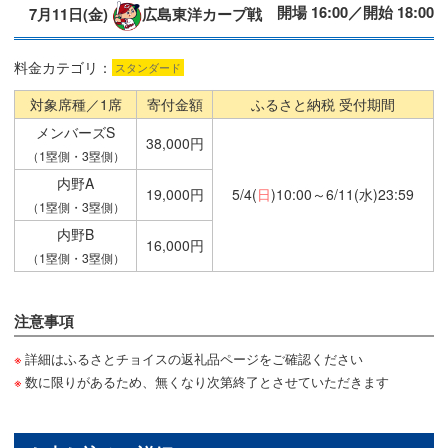
開場 16:00／開始 18:00
7月11日(金)
広島東洋カープ戦
料金カテゴリ：
スタンダード
対象席種／1席
寄付金額
ふるさと納税 受付期間
メンバーズS
38,000円
（1塁側・3塁側）
内野A
19,000円
5/4(
日
)10:00～6/11(水)23:59
（1塁側・3塁側）
内野B
16,000円
（1塁側・3塁側）
注意事項
詳細はふるさとチョイスの返礼品ページをご確認ください
数に限りがあるため、無くなり次第終了とさせていただきます