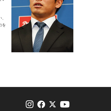
い、
力を