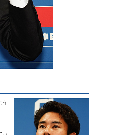
よう
てい