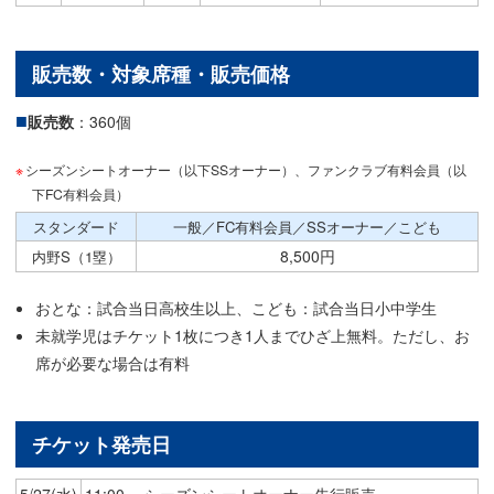
販売数・対象席種・販売価格
販売数
：360個
シーズンシートオーナー（以下SSオーナー）、ファンクラブ有料会員（以
下FC有料会員）
スタンダード
一般／FC有料会員／SSオーナー／こども
8,500円
内野S（1塁）
おとな：試合当日高校生以上、こども：試合当日小中学生
未就学児はチケット1枚につき1人までひざ上無料。ただし、お
席が必要な場合は有料
チケット発売日
5/27(水)
11:00～ シーズンシートオーナー先行販売