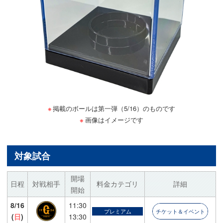
掲載のボールは第一弾（5/16）のものです
画像はイメージです
対象試合
開場
日程
対戦相手
料金カテゴリ
詳細
開始
8/16
11:30
プレミアム
チケット＆イベント
(
日
)
13:30