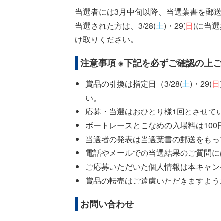
当選者には3月中旬以降、当選葉書を郵
当選された方は、3/28(
土
)・29(
日
)に当
け取りください。
注意事項 ※下記を必ずご確認の上
賞品の引換は指定日（3/28(
土
)・29(
日
い。
応募・当選はおひとり様1回とさせて
ボートレースとこなめの入場料は100
当選者の発表は当選葉書の郵送をもっ
電話やメールでの当選結果のご質問に
ご応募いただいた個人情報は本キャン
賞品の転売はご遠慮いただきますよう
お問い合わせ