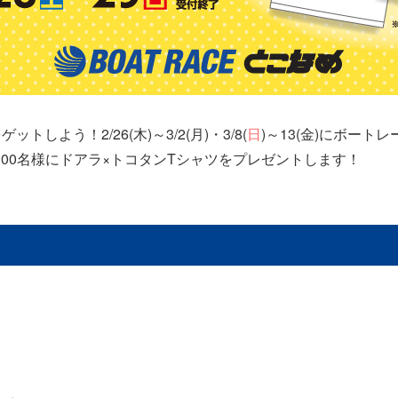
よう！2/26(木)～3/2(月)・3/8(
日
)～13(金)にボー
00名様にドアラ×トコタンTシャツをプレゼントします！