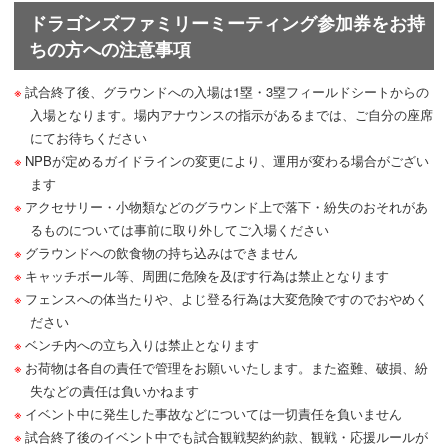
ドラゴンズファミリーミーティング参加券をお持
ちの方への注意事項
試合終了後、グラウンドへの入場は1塁・3塁フィールドシートからの
入場となります。場内アナウンスの指示があるまでは、ご自分の座席
にてお待ちください
NPBが定めるガイドラインの変更により、運用が変わる場合がござい
ます
アクセサリー・小物類などのグラウンド上で落下・紛失のおそれがあ
るものについては事前に取り外してご入場ください
グラウンドへの飲食物の持ち込みはできません
キャッチボール等、周囲に危険を及ぼす行為は禁止となります
フェンスへの体当たりや、よじ登る行為は大変危険ですのでおやめく
ださい
ベンチ内への立ち入りは禁止となります
お荷物は各自の責任で管理をお願いいたします。また盗難、破損、紛
失などの責任は負いかねます
イベント中に発生した事故などについては一切責任を負いません
試合終了後のイベント中でも試合観戦契約約款、観戦・応援ルールが